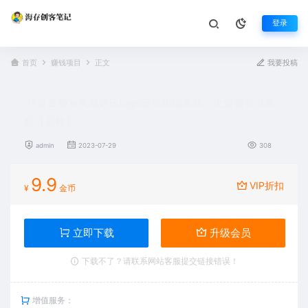
登录
首页
赚钱项目
正文
我要投稿
抖音直播写头像姓氏logo等保姆级教程，火爆撸音浪教
程【揭秘】
admin
2023-07-29
308
9.9
VIP折扣
¥
金币
立即下载
升级会员
下载不了？请联系网站客服提交链接错误！
增值服务：