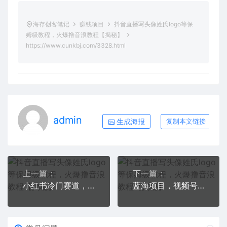
海存创客笔记
赚钱项目
抖音直播写头像姓氏logo等保
姆级教程，火爆撸音浪教程【揭秘】
https://www.cunkbj.com/3328.html
admin
生成海报
复制本文链接
上一篇：
下一篇：
小红书冷门赛道，单日盈利500+【揭秘】
蓝海项目，视频号私域新玩法，暴力项目月入1万+【揭秘】