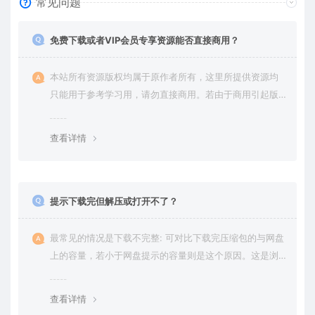
常见问题
免费下载或者VIP会员专享资源能否直接商用？
本站所有资源版权均属于原作者所有，这里所提供资源均
只能用于参考学习用，请勿直接商用。若由于商用引起版
权纠纷，一切责任均由使用者承担。更多说明请参考 VIP介
绍。
查看详情
提示下载完但解压或打开不了？
最常见的情况是下载不完整: 可对比下载完压缩包的与网盘
上的容量，若小于网盘提示的容量则是这个原因。这是浏
览器下载的bug，建议用百度网盘软件或迅雷下载。 若排
除这种情况，可在对应资源底部留言，或 联络我们。
查看详情