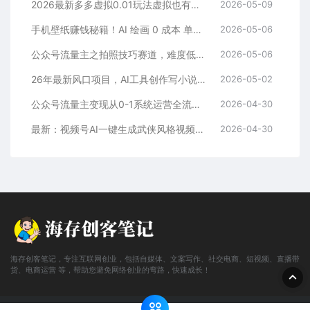
2026最新多多虚拟0.01玩法虚拟也有新门路轻松日入2500!
2026-05-09
手机壁纸赚钱秘籍！AI 绘画 0 成本 单店狂销 3.8 万单
2026-05-06
公众号流量主之拍照技巧赛道，难度低+流量大，起号第一篇就爆了10w阅读！
2026-05-06
26年最新风口项目，AI工具创作写小说，轻松实现日入1000+
2026-05-02
公众号流量主变现从0-1系统运营全流程讲解！
2026-04-30
最新：视频号AI一键生成武侠风格视频，狂撸视频号分成收益，学完轻松日入1000+
2026-04-30
海存创客笔记，专注互联网创业，包括自媒体、文案写作、社交电商、短视频、直播带
货、电商运营 等，帮助您避免网络创业的弯路，快速成长！