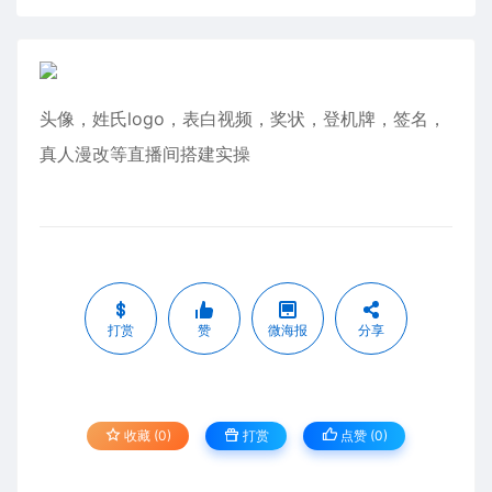
头像，姓氏logo，表白视频，奖状，登机牌，签名，
真人漫改等直播间搭建实操
打赏
赞
微海报
分享
收藏 (0)
打赏
点赞 (
0
)