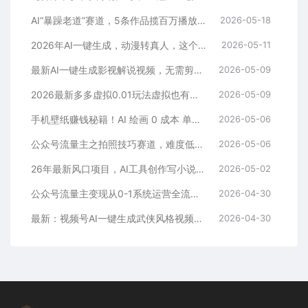
AI“暴躁老道”赛道，5条作品揽百万播放！（附变现全攻略）
2026-05-18
2026年AI一键生成，动漫转真人，这个月靠这个AI赚了2W+
2026-05-11
最新AI一键生成影视解说视频，无需剪辑3分钟1条，条条爆款，多平台变现日入2000+
2026-05-09
2026最新多多虚拟0.01玩法虚拟也有新门路轻松日入2500!
2026-05-09
手机壁纸赚钱秘籍！AI 绘画 0 成本 单店狂销 3.8 万单
2026-05-06
公众号流量主之拍照技巧赛道，难度低+流量大，起号第一篇就爆了10w阅读！
2026-05-06
26年最新风口项目，AI工具创作写小说，轻松实现日入1000+
2026-05-02
公众号流量主变现从0-1系统运营全流程讲解！
2026-04-30
最新：视频号AI一键生成武侠风格视频，狂撸视频号分成收益，学完轻松日入1000+
2026-04-30