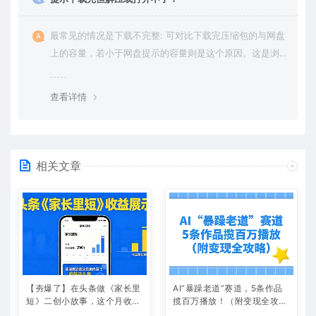
最常见的情况是下载不完整: 可对比下载完压缩包的与网盘
上的容量，若小于网盘提示的容量则是这个原因。这是浏
览器下载的bug，建议用百度网盘软件或迅雷下载。 若排
除这种情况，可在对应资源底部留言，或 联络我们。
查看详情
相关文章
【夯爆了】在头条做《家长里
AI“暴躁老道”赛道，5条作品
短》二创小故事，这个月收益
揽百万播放！（附变现全攻
2w+
略）