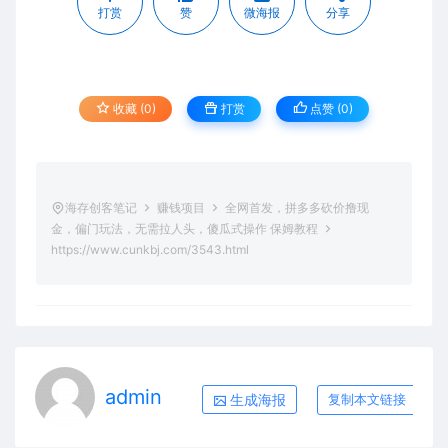
打赏
赞
微海报
分享
收藏 (0)
打赏
点赞 (
0
)
海存创客笔记
赚钱项目
全网首发，拼多多砍价撸现
金，偏门玩法，无需拉人头，傻瓜式操作 保姆教程
https://www.cunkbj.com/3543.html
admin
生成海报
复制本文链接