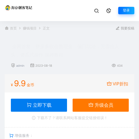
登录
首页
赚钱项目
正文
我要投稿
全网首发，拼多多砍价撸现金，偏门玩法，无需拉人
头，傻瓜式操作 保姆教程
admin
2023-08-18
434
9.9
VIP折扣
¥
金币
立即下载
升级会员
下载不了？请联系网站客服提交链接错误！
增值服务：