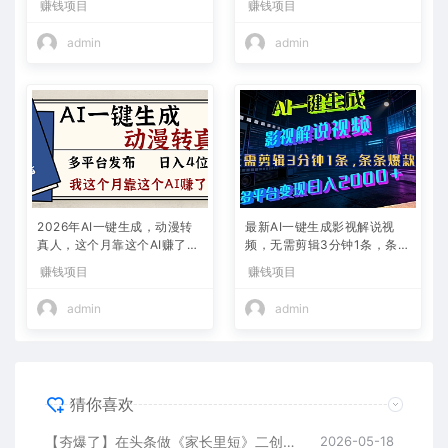
赚钱项目
赚钱项目
admin
admin
2026年AI一键生成，动漫转
最新AI一键生成影视解说视
真人，这个月靠这个AI赚了2
频，无需剪辑3分钟1条，条条
W+
爆款，多平台变现日入2000
赚钱项目
赚钱项目
+
admin
admin
猜你喜欢
【夯爆了】在头条做《家长里短》二创小故事，这个月收益2w+
2026-05-18