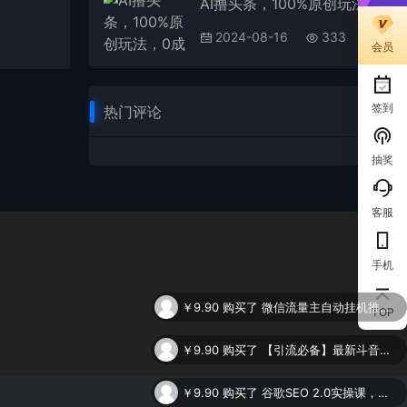
AI撸头条，100%原创玩法，0成本0门槛，轻松日入2000+
2024-08-16
333
会员
签到
热门评论
抽奖
客服
手机
￥9.90
购买了
微信流量主自动挂机推广，轻松日入900+，简单易上手，做就有收益。
TOP
￥9.90
购买了
【引流必备】最新斗音全功能全自动引流脚本，解放双手自动引流精准粉
￥9.90
购买了
谷歌SEO 2.0实操课，独立站询盘自由必备，基于2023谷歌最新算法录制（94节