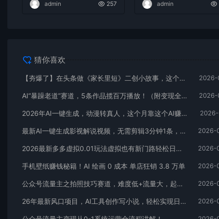
admin
257
admin
猜你喜欢
【夯爆了】在头条做《家长里短》二创小故事，这个月收益2w+
2026-
AI“暴躁老道”赛道，5条作品揽百万播放！（附变现全攻略）
2026-
2026年AI一键生成，动漫转真人，这个月靠这个AI赚了2W+
2026-
最新AI一键生成影视解说视频，无需剪辑3分钟1条，条条爆款，多平台变现日入2000+
2026-
2026最新多多虚拟0.01玩法虚拟也有新门路轻松日入2500!
2026-
手机壁纸赚钱秘籍！AI 绘画 0 成本 单店狂销 3.8 万单
2026-
公众号流量主之拍照技巧赛道，难度低+流量大，起号第一篇就爆了10w阅读！
2026-
26年最新风口项目，AI工具创作写小说，轻松实现日入1000+
2026-
公众号流量主变现从0-1系统运营全流程讲解！
2026-