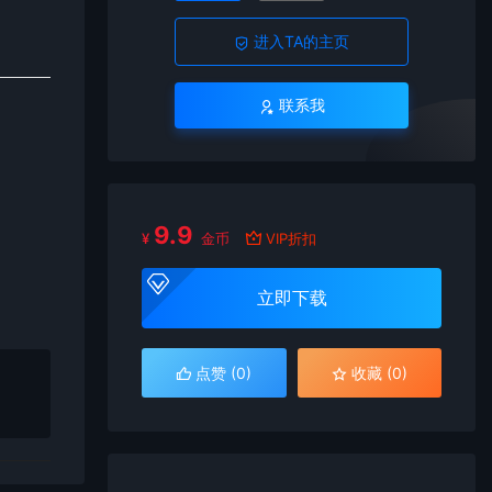
进入TA的主页
联系我
9.9
¥
金币
VIP折扣
立即下载
点赞 (
0
)
收藏 (0)