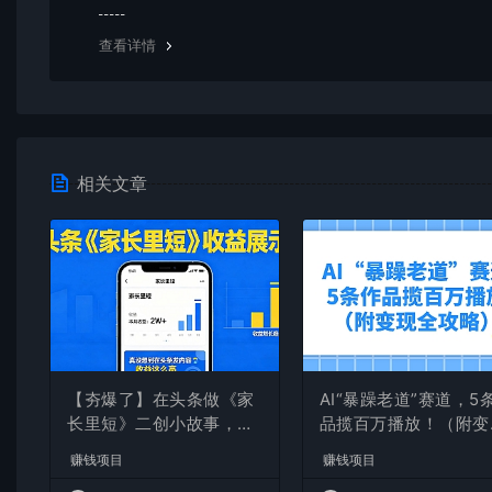
均由使用者承担。更多说明请参考 VIP介绍。
查看详情
相关文章
【夯爆了】在头条做《家
AI“暴躁老道”赛道，5
长里短》二创小故事，这
品揽百万播放！（附变
个月收益2w+
全攻略）
赚钱项目
赚钱项目