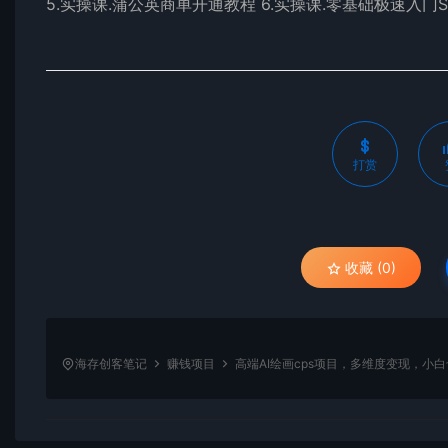
5.实操课.蒲公英商单开通教程 6.实操课.零基础极速入门Stable
打赏
收藏 (0)
海存创客笔记
赚钱项目
高端AI绘画cps项目，多维度变现，小白