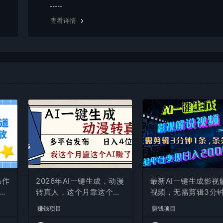
g，建议用百度网盘软件或迅雷下载。 若排除这种情况，可
资源底部留言，或 联络我们。
查看详情
条作
2026年AI一键生成，动漫
最新AI一键生成影视
现
转真人，这个月靠这个AI
视频，无需剪辑3分钟
赚了2W+
条，条条爆款，多平
赚钱项目
赚钱项目
现日入2000+