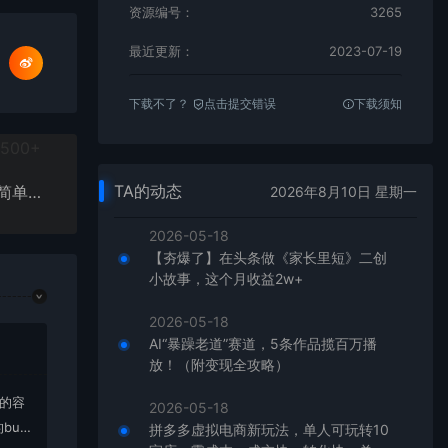
资源编号：
3265
最近更新：
2023-07-19
下载不了？
点击提交错误
下载须知
TA的动态
靠PS月入过万 小白做这个赛道很吃香 每天2小时，简单且暴利（教学+170G资料
2026年8月10日 星期一
2026-05-18
【夯爆了】在头条做《家长里短》二创
小故事，这个月收益2w+
2026-05-18
AI“暴躁老道”赛道，5条作品揽百万播
放！（附变现全攻略）
上的容
2026-05-18
bu
拼多多虚拟电商新玩法，单人可玩转10