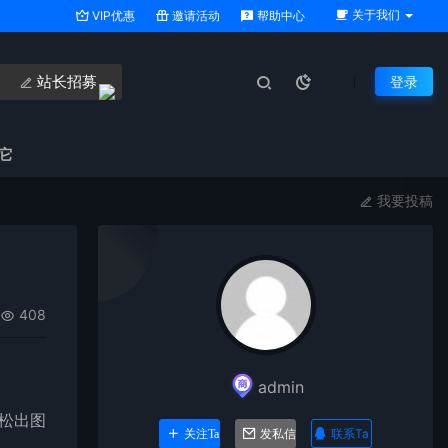
关于我们
VIP优惠
邀请活动
帮助中心
站长招募
登录
它
我要投稿
408
admin
轻松出图
联系Ta
关注Ta
发私信