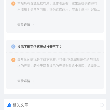
本站所有资源版权均属于原作者所有，这里所提供资源均
只能用于参考学习用，请勿直接商用。若由于商用引起版
权纠纷，一切责任均由使用者承担。更多说明请参考 VIP介
绍。
查看详情
提示下载完但解压或打开不了？
最常见的情况是下载不完整: 可对比下载完压缩包的与网盘
上的容量，若小于网盘提示的容量则是这个原因。这是浏
览器下载的bug，建议用百度网盘软件或迅雷下载。 若排
除这种情况，可在对应资源底部留言，或 联络我们。
查看详情
相关文章