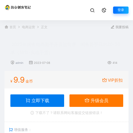
登录
首页
电商运营
正文
我要投稿
2023年闲鱼电商新手开店运营课：闲鱼新手日出20-30
单（18节-实战干货）
admin
2023-07-08
414
9.9
VIP折扣
¥
金币
立即下载
升级会员
下载不了？请联系网站客服提交链接错误！
增值服务：