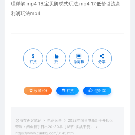
理详解.mp4 16.宝贝阶梯式玩法.mp4 17.低价引流高
利润玩法mp4
打赏
赞
微海报
分享
收藏 (0)
打赏
点赞 (
0
)
海存创客笔记
电商运营
2023年闲鱼电商新手开店运
营课：闲鱼新手日出20-30单（18节-实战干货）
https://www.cunkbj.com/3145.html