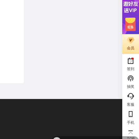
会员
签到
抽奖
客服
手机
￥9.90
购买了
微信流量主自动挂机推广，轻松日入900+，简单易上手，做就有收益。
TOP