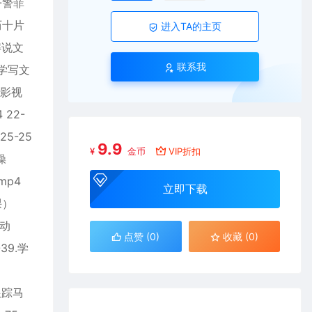
-警菲
历十片
进入TA的主页
解说文
联系我
教学写文
9影视
22-
5-25
9.9
¥
金币
VIP折扣
操
mp4
立即下载
课）
移动
点赞 (
0
)
收藏 (0)
39.学
映人物跟踪马