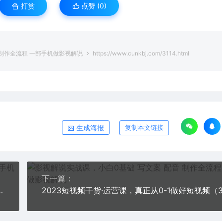
打赏
点赞 (
0
)
 制作全流程 一部手机做影视解说
https://www.cunkbj.com/3114.html
生成海报
复制本文链接
下一篇：
粉丝秘诀 新手0基础学习【全套教程】