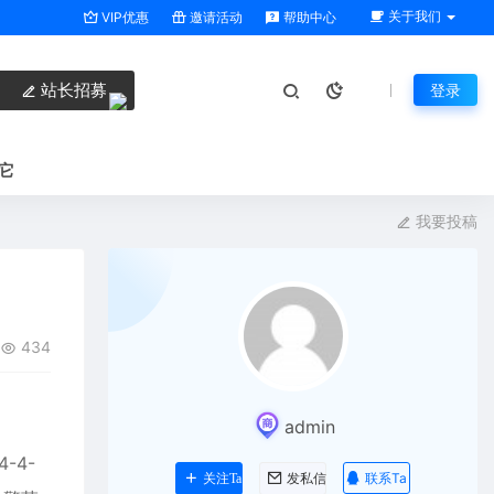
关于我们
VIP优惠
邀请活动
帮助中心
站长招募
登录
它
我要投稿
434
admin
-4-
联系Ta
关注Ta
发私信