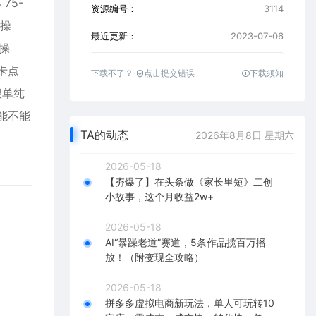
75-
资源编号：
3114
实操
最近更新：
2023-07-06
实操
高卡点
下载不了？
点击提交错误
下载须知
很单纯
你能不能
TA的动态
2026年8月8日 星期六
2026-05-18
【夯爆了】在头条做《家长里短》二创
小故事，这个月收益2w+
2026-05-18
AI“暴躁老道”赛道，5条作品揽百万播
放！（附变现全攻略）
2026-05-18
拼多多虚拟电商新玩法，单人可玩转10