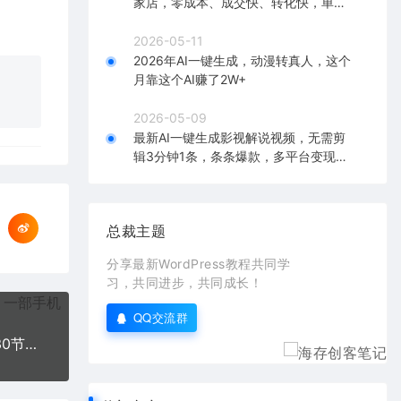
家店，零成本、成交快、转化快，单店
单日可盈利300+
2026-05-11
2026年AI一键生成，动漫转真人，这个
月靠这个AI赚了2W+
2026-05-09
最新AI一键生成影视解说视频，无需剪
辑3分钟1条，条条爆款，多平台变现日
入2000+
总裁主题
分享最新WordPress教程共同学
习，共同进步，共同成长！
QQ交流群
2023短视频干货·运营课，真正从0-1做好短视频（30节课）