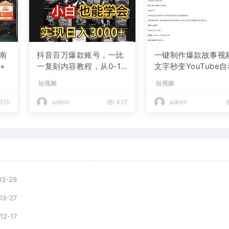
南
抖音百万爆款账号，一比
一键制作爆款故事视
+
一复刻内容教程，从0-1
文字秒变YouTube
实操课，小白也能学会，
布的傻瓜式教程
短视频
短视频
复制爆款，月入10w+
310
admin
437
admin
03-29
03-27
12-17