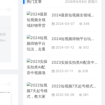
热门文章
2026年8月8日 星期六
2024最新短视频全领域好物带货 定位篇/思维篇/选品篇/文案篇/拍摄篇/运营篇
2024-04-07
346
上的容
2024短视频得物平台玩法，去重软件加持爆款视频矩阵玩法，月入1w～3w
bu
在对应
2024-05-12
302
2023实操实拍类AI配音中视频项目，一个账号每天大概50+左右，长期稳定
2023-01-11
326
2022短视频7天起号模式，教大家如何0基础，玩好短视频
2022-06-28
281