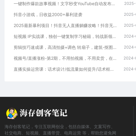
一键制作爆款故事视频！文字秒变YouTube自动发布的傻瓜式教程
2025-
抖音小游戏，日收益2000+暴利逆袭
2025-
2025最新暴利项目！抖音无人直播躺赚攻略！抖音无人直播3.0玩法！0门槛…
2025-
短视频 IP实战课，独创一键复制学习秘籍，转战新领域，月赚五万轻松行
2024-
剪辑技巧速成课，高清拍摄+调色 转扇子，建筑-抠图精通，新手秒变剪辑专家
2024-
视频号/直播涨粉-第2期，不用拍视频，不用卖货，在直播间做菜，就可以搞钱
2024-
直播实操运营课：话术设计/低流量如何提升/话术框架/全场燃爆/非常干货
2024-
海存创客笔记，专注互联网创业，包括自媒体、文案写作、
社交电商、短视频、直播带货、电商运营 等，帮助您避免网