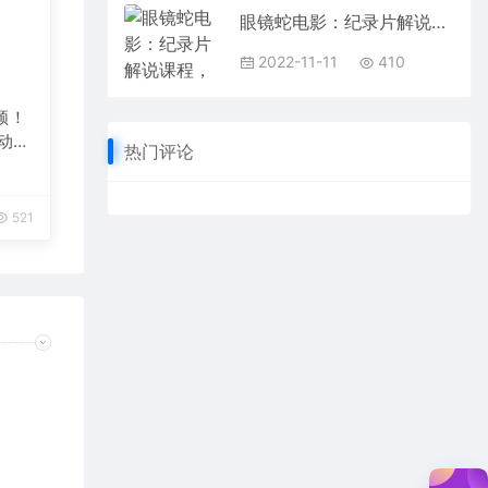
眼镜蛇电影：纪录片解说课程，做从纪实类解说必须知道的事-价值499元
2022-11-11
410
频！
自动发
热门评论
521