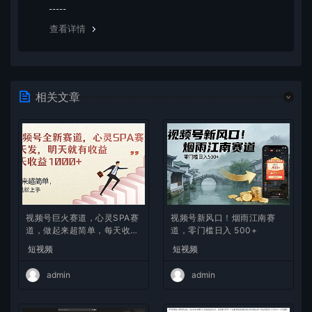
览器下载的bug，建议用百度网盘软件或迅雷下载。 若排
除这种情况，可在对应资源底部留言，或 联络我们。
查看详情
相关文章
视频号巨火赛道，心灵SPA赛
视频号新风口！烟雨江南赛
道，做起来超简单，每天收益
道，零门槛日入 500+
800+
短视频
短视频
admin
admin