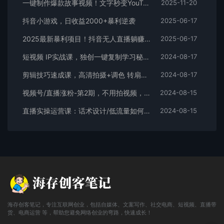
一键制作爆款故事视频！文字秒变YouTube自动发布的傻瓜式教程
2025-11-20
抖音小游戏，日收益2000+暴利逆袭
2025-06-17
2025最新暴利项目！抖音无人直播躺赚攻略！抖音无人直播3.0玩法！0门槛…
2025-06-17
短视频 IP实战课，独创一键复制学习秘籍，转战新领域，月赚五万轻松行
2024-08-17
剪辑技巧速成课，高清拍摄+调色 转扇子，建筑-抠图精通，新手秒变剪辑专家
2024-08-17
视频号/直播涨粉-第2期，不用拍视频，不用卖货，在直播间做菜，就可以搞钱
2024-08-15
直播实操运营课：话术设计/低流量如何提升/话术框架/全场燃爆/非常干货
2024-08-15
海存创客笔记，专注互联网创业，包括自媒体、文案写作、社交电商、短视频、直播带
货、电商运营 等，帮助您避免网络创业的弯路，快速成长！