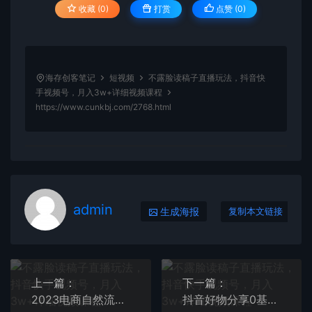
收藏 (0)
打赏
点赞 (
0
)
海存创客笔记
短视频
不露脸读稿子直播玩法，抖音快
手视频号，月入3w+详细视频课程
https://www.cunkbj.com/2768.html
admin
生成海报
复制本文链接
上一篇：
下一篇：
2023电商自然流七天正价起号实战课：起的慢，但是稳，小白执行即可
抖音好物分享0基础30天-打卡特训营，抖音好物分享实操课程