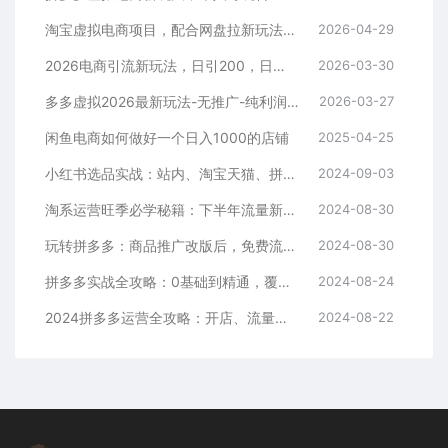
淘宝虚拟电商项目，配合网盘拉新玩法，新手小白轻松月入过万，外面收费1980的项目！
2026-04-29
2026电商引流新玩法，日引200，日可入2500+
2026-03-30
多多虚拟2026最新玩法-无推广-纯利润新玩法
2026-03-27
闲鱼电商如何做好一个日入1000的店铺
2025-04-25
小红书选品实战：站内、淘宝天猫、拼多多，多渠道选品策略
2024-09-03
淘系运营旺季必学秘籍：下半年流量新玩法：搜索+推荐全域收割（无水印）
2024-08-30
玩转拼多多：商品推广改版后，免费流量+货损策略打造爆款新法（无水印）
2024-08-30
拼多多实战全攻略：0基础到精通，覆盖选品、运营、推广、起款
2024-08-24
2024拼多多运营全攻略：开店、流量、营销、推广与商品发布技巧（无水印）
2024-08-22