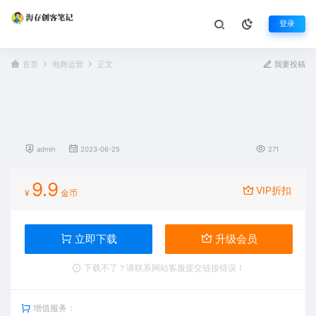
登录
首页
电商运营
正文
我要投稿
拼多多-高溢价 全域 起爆，6大课程体系，付费玩法全套
实战
admin
2023-06-25
271
9.9
VIP折扣
¥
金币
立即下载
升级会员
下载不了？请联系网站客服提交链接错误！
增值服务：