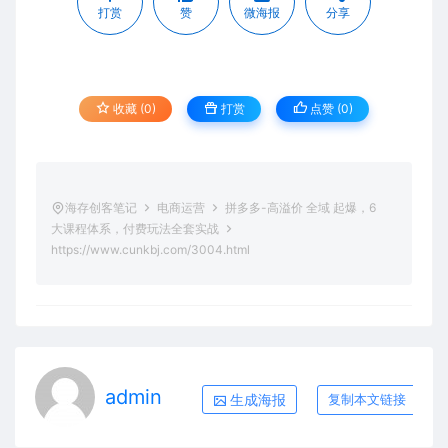
打赏
赞
微海报
分享
收藏 (0)
打赏
点赞 (
0
)
海存创客笔记
电商运营
拼多多-高溢价 全域 起爆，6
大课程体系，付费玩法全套实战
https://www.cunkbj.com/3004.html
admin
生成海报
复制本文链接