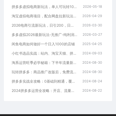
拼多多虚拟电商新玩法，单人可玩转10家店，零成本、成交快、转化快，单店单日可盈利300+
2026-05-18
淘宝虚拟电商项目，配合网盘拉新玩法，新手小白轻松月入过万，外面收费1980的项目！
2026-04-29
2026电商引流新玩法，日引200，日可入2500+
2026-03-30
多多虚拟2026最新玩法-无推广-纯利润新玩法
2026-03-27
闲鱼电商如何做好一个日入1000的店铺
2025-04-25
小红书选品实战：站内、淘宝天猫、拼多多，多渠道选品策略
2024-09-03
淘系运营旺季必学秘籍：下半年流量新玩法：搜索+推荐全域收割（无水印）
2024-08-30
玩转拼多多：商品推广改版后，免费流量+货损策略打造爆款新法（无水印）
2024-08-30
拼多多实战全攻略：0基础到精通，覆盖选品、运营、推广、起款
2024-08-24
2024拼多多运营全攻略：开店、流量、营销、推广与商品发布技巧（无水印）
2024-08-22