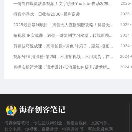
一键制作爆款故事视频！文字秒变YouTube自动发布的傻瓜式教程
2025-
抖音小游戏，日收益2000+暴利逆袭
2025-
2025最新暴利项目！抖音无人直播躺赚攻略！抖音无人直播3.0玩法！0门槛…
2025-
短视频 IP实战课，独创一键复制学习秘籍，转战新领域，月赚五万轻松行
2024-
剪辑技巧速成课，高清拍摄+调色 转扇子，建筑-抠图精通，新手秒变剪辑专家
2024-
视频号/直播涨粉-第2期，不用拍视频，不用卖货，在直播间做菜，就可以搞钱
2024-
直播实操运营课：话术设计/低流量如何提升/话术框架/全场燃爆/非常干货
2024-
海存创客笔记，专注互联网创业，包括自媒体、文案写作、
社交电商、短视频、直播带货、电商运营 等，帮助您避免网