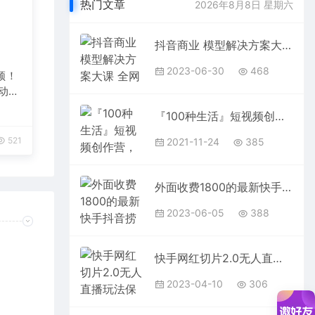
热门文章
2026年8月8日 星期六
抖音商业 模型解决方案大课 全网全渠道操盘手 个人-零售-服务商-生产-农商
2023-06-30
468
频！
自动发
『100种生活』短视频创作营，每个人部可以制作出自己的1分钟短视频
521
2021-11-24
385
外面收费1800的最新快手抖音捞实名方法，会员自测【随时失效】
2023-06-05
388
快手网红切片2.0无人直播玩法保姆级教程
2023-04-10
306