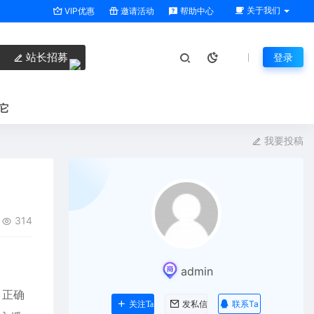
关于我们
VIP优惠
邀请活动
帮助中心
站长招募
登录
它
我要投稿
314
admin
、正确
联系Ta
关注Ta
发私信