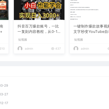
南
抖音百万爆款账号，一比
一键制作爆款故事视
+
一复刻内容教程，从0-1
文字秒变YouTube
实操课，小白也能学会，
布的傻瓜式教程
短视频
短视频
复制爆款，月入10w+
310
admin
437
admin
03-29
03-27
12-17