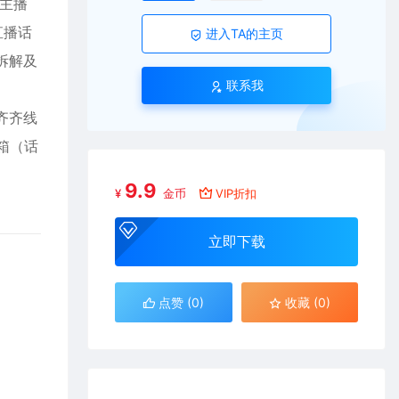
型主播
直播话
进入TA的主页
术拆解及
联系我
：齐齐线
李箱（话
9.9
¥
金币
VIP折扣
立即下载
点赞 (
0
)
收藏 (0)