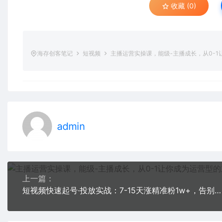
收藏 (0)
海存创客笔记
短视频
主播运营实操课，能级-主播成长，从0-
admin
上一篇：
短视频快速起号·投放实战：7-15天涨精准粉1w+，告别无效粉丝，只做精准粉