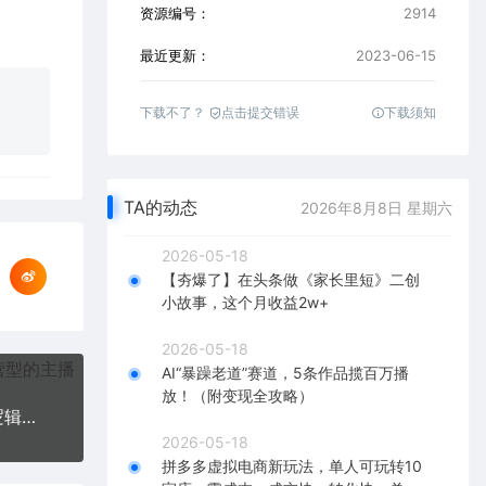
资源编号：
2914
最近更新：
2023-06-15
下载不了？
点击提交错误
下载须知
TA的动态
2026年8月8日 星期六
2026-05-18
【夯爆了】在头条做《家长里短》二创
小故事，这个月收益2w+
2026-05-18
AI“暴躁老道”赛道，5条作品揽百万播
放！（附变现全攻略）
短视频千川投放大师班，从基础到高手进阶，底层逻辑，高效投放（15节）
2026-05-18
拼多多虚拟电商新玩法，单人可玩转10