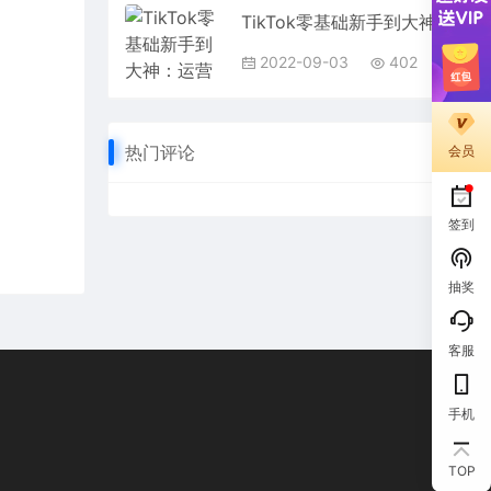
TikTok零基础新手到大神：运营体系+底层逻辑+认知升级（9节系列课）
2022-09-03
402
热门评论
会员
签到
抽奖
客服
手机
￥9.90
购买了
微信流量主自动挂机推广，轻松日入900+，简单易上手，做就有收益。
TOP