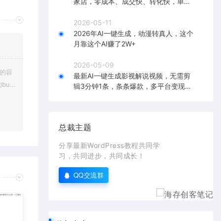
家店，零成本、成交快、转化快，单店
单日可盈利300+
2026-05-11
2026年AI一键生成，动漫转真人，这个
月靠这个AI赚了2W+
2026-05-09
上的容
最新AI一键生成影视解说视频，无需剪
bu
辑3分钟1条，条条爆款，多平台变现日
入2000+
在对应
总裁主题
分享最新WordPress教程共同学
习，共同进步，共同成长！
QQ交流群