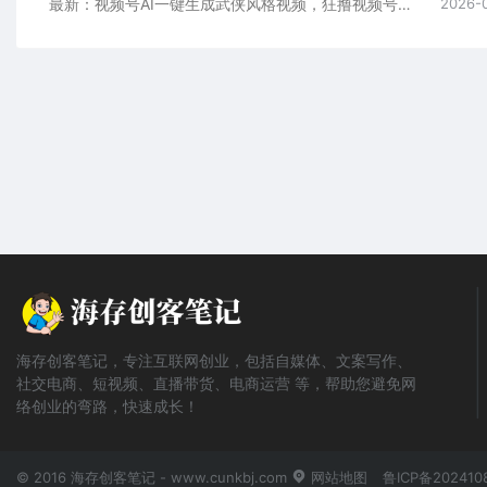
最新：视频号AI一键生成武侠风格视频，狂撸视频号分成收益，学完轻松日入1000+
2026-
海存创客笔记，专注互联网创业，包括自媒体、文案写作、
社交电商、短视频、直播带货、电商运营 等，帮助您避免网
络创业的弯路，快速成长！
© 2016 海存创客笔记 - www.cunkbj.com
网站地图
鲁ICP备202410