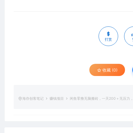
打赏
收藏 (0)
海存创客笔记
赚钱项目
闲鱼零撸无脑搬砖，一天200＋无压力