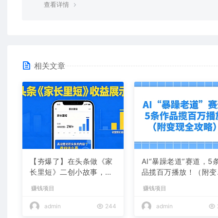
查看详情
相关文章
【夯爆了】在头条做《家
AI“暴躁老道”赛道，5
长里短》二创小故事，这
品揽百万播放！（附变
个月收益2w+
全攻略）
赚钱项目
赚钱项目
admin
244
admin