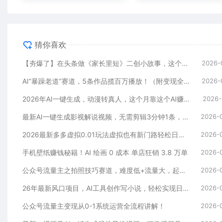
猜你喜欢
【夯爆了】在头条做《家长里短》二创小故事，这个月收益2w+
2026-
AI“暴躁老道”赛道，5条作品揽百万播放！（附变现全攻略）
2026-
2026年AI一键生成，动漫转真人，这个月靠这个AI赚了2W+
2026-
最新AI一键生成影视解说视频，无需剪辑3分钟1条，条条爆款，多平台变现日入2000+
2026-
2026最新多多虚拟0.01玩法虚拟也有新门路轻松日入2500!
2026-
手机壁纸赚钱秘籍！AI 绘画 0 成本 单店狂销 3.8 万单
2026-
公众号流量主之拍照技巧赛道，难度低+流量大，起号第一篇就爆了10w阅读！
2026-
26年最新风口项目，AI工具创作写小说，轻松实现日入1000+
2026-
公众号流量主变现从0-1系统运营全流程讲解！
2026-