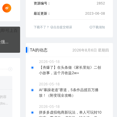
资源编号：
2852
最近更新：
2023-06-08
下载不了？
点击提交错误
下载须知
抖音高考学子祈福AI直播间，撸音浪第三弹，目前最强玩法，轻松日入1000
TA的动态
2026年8月6日 星期四
2026-05-18
【夯爆了】在头条做《家长里短》二创
小故事，这个月收益2w+
2026-05-18
AI“暴躁老道”赛道，5条作品揽百万播
放！（附变现全攻略）
上的容
bu
2026-05-18
在对应
拼多多虚拟电商新玩法，单人可玩转10