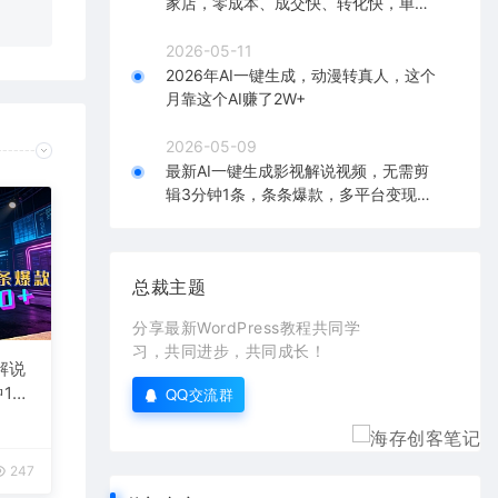
家店，零成本、成交快、转化快，单店
单日可盈利300+
2026-05-11
2026年AI一键生成，动漫转真人，这个
月靠这个AI赚了2W+
2026-05-09
最新AI一键生成影视解说视频，无需剪
辑3分钟1条，条条爆款，多平台变现日
入2000+
总裁主题
分享最新WordPress教程共同学
习，共同进步，共同成长！
解说
1
QQ交流群
台变
247