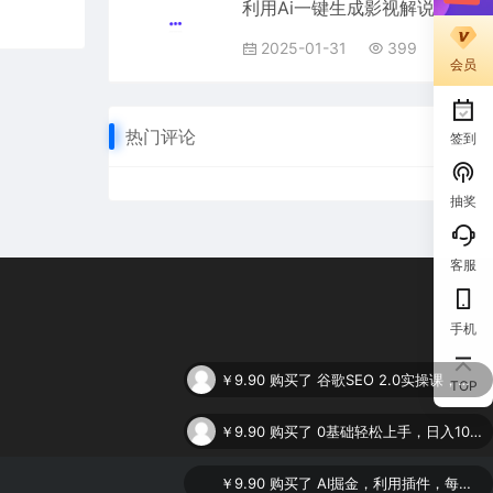
利用Ai一键生成影视解说视频，轻松日赚1000+ ，小白轻松上手
2025-01-31
399
会员
热门评论
签到
抽奖
客服
手机
￥9.90
购买了
谷歌SEO 2.0实操课，独立站询盘自由必备，基于2023谷歌最新算法录制（94节
TOP
￥9.90
购买了
0基础轻松上手，日入1000+，AI一键生成原视频，多种变现方式
￥9.90
购买了
AI掘金，利用插件，每天干2-3小时，全自动采集生成爆文多平台发布，一人可管多个账号，月入3W+