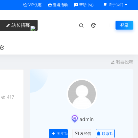
关于我们
VIP优惠
邀请活动
帮助中心
站长招募
登录
它
我要投稿
417
admin
联系Ta
关注Ta
发私信