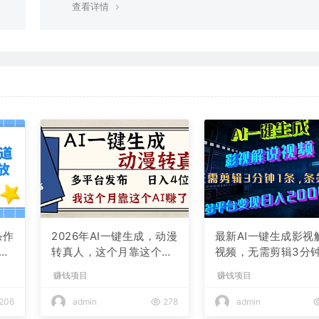
查看详情
条作
2026年AI一键生成，动漫
最新AI一键生成影视
现
转真人，这个月靠这个AI
视频，无需剪辑3分钟
赚了2W+
条，条条爆款，多平
赚钱项目
赚钱项目
现日入2000+
206
admin
278
admin