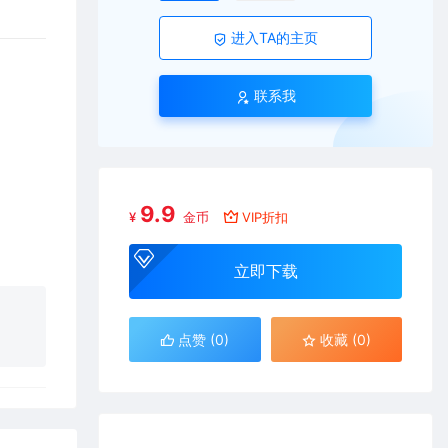
进入TA的主页
联系我
9.9
¥
金币
VIP折扣
立即下载
点赞 (
0
)
收藏 (0)