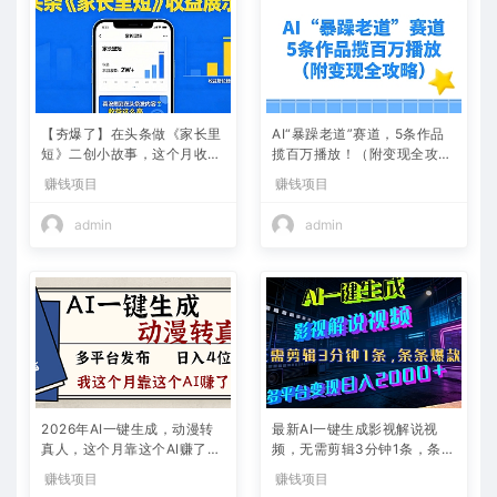
【夯爆了】在头条做《家长里
AI“暴躁老道”赛道，5条作品
短》二创小故事，这个月收益
揽百万播放！（附变现全攻
2w+
略）
赚钱项目
赚钱项目
admin
admin
2026年AI一键生成，动漫转
最新AI一键生成影视解说视
真人，这个月靠这个AI赚了2
频，无需剪辑3分钟1条，条条
W+
爆款，多平台变现日入2000
赚钱项目
赚钱项目
+