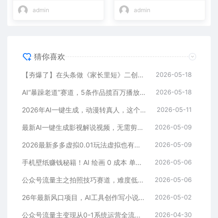
admin
admin
猜你喜欢
【夯爆了】在头条做《家长里短》二创小故事，这个月收益2w+
2026-05-18
AI“暴躁老道”赛道，5条作品揽百万播放！（附变现全攻略）
2026-05-18
2026年AI一键生成，动漫转真人，这个月靠这个AI赚了2W+
2026-05-11
最新AI一键生成影视解说视频，无需剪辑3分钟1条，条条爆款，多平台变现日入2000+
2026-05-09
2026最新多多虚拟0.01玩法虚拟也有新门路轻松日入2500!
2026-05-09
手机壁纸赚钱秘籍！AI 绘画 0 成本 单店狂销 3.8 万单
2026-05-06
公众号流量主之拍照技巧赛道，难度低+流量大，起号第一篇就爆了10w阅读！
2026-05-06
26年最新风口项目，AI工具创作写小说，轻松实现日入1000+
2026-05-02
公众号流量主变现从0-1系统运营全流程讲解！
2026-04-30