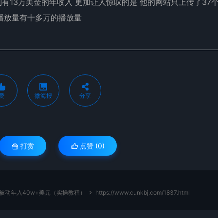
到有13万美金的年收入 更加让人惊叹的是 他的网站只上传了37
播放量有十多万的播放量
赞
微海报
分享
打赏
点赞 (
0
)
，被动年入40w+美元（实操教程）
https://www.cunkbj.com/1837.html