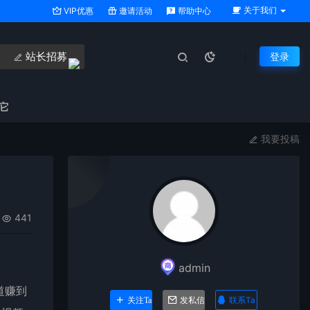
关于我们
VIP优惠
邀请活动
帮助中心
站长招募
登录
它
我要投稿
441
admin
道赚到
联系Ta
关注Ta
发私信