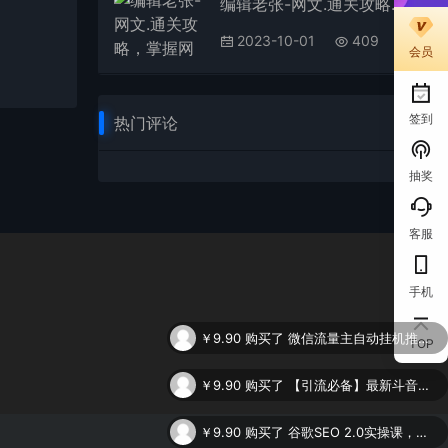
编辑老张-网文.通关攻略，掌握网文创作技巧，快速提升创作收益
2023-10-01
409
会员
签到
热门评论
抽奖
客服
手机
￥9.90
购买了
微信流量主自动挂机推广，轻松日入900+，简单易上手，做就有收益。
TOP
￥9.90
购买了
【引流必备】最新斗音全功能全自动引流脚本，解放双手自动引流精准粉
￥9.90
购买了
谷歌SEO 2.0实操课，独立站询盘自由必备，基于2023谷歌最新算法录制（94节