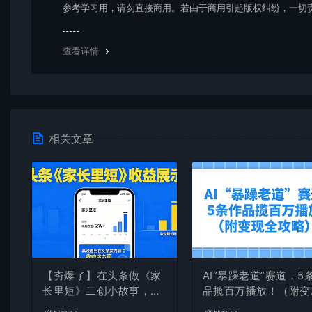
参考学习用，请勿直接商用。若由于商用引起版权纠纷，一切
均由使用者承担。更多说明请参考 VIP介绍。
查看详情
相关文章
【夯爆了】在头条做《家
AI“暴躁老道”赛道，5
长里短》二创小故事，这
品揽百万播放！（附变
个月收益2w+
全攻略）