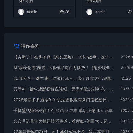
赚钱项目
赚钱项目
admin
251
admin
猜你喜欢
【夯爆了】在头条做《家长里短》二创小故事，这个月收益2w+
2026-
AI“暴躁老道”赛道，5条作品揽百万播放！（附变现全攻略）
2026-
2026年AI一键生成，动漫转真人，这个月靠这个AI赚了2W+
2026-
最新AI一键生成影视解说视频，无需剪辑3分钟1条，条条爆款，多平台变现日入2000+
2026-
2026最新多多虚拟0.01玩法虚拟也有新门路轻松日入2500!
2026-
手机壁纸赚钱秘籍！AI 绘画 0 成本 单店狂销 3.8 万单
2026-
公众号流量主之拍照技巧赛道，难度低+流量大，起号第一篇就爆了10w阅读！
2026-
26年最新风口项目，AI工具创作写小说，轻松实现日入1000+
2026-