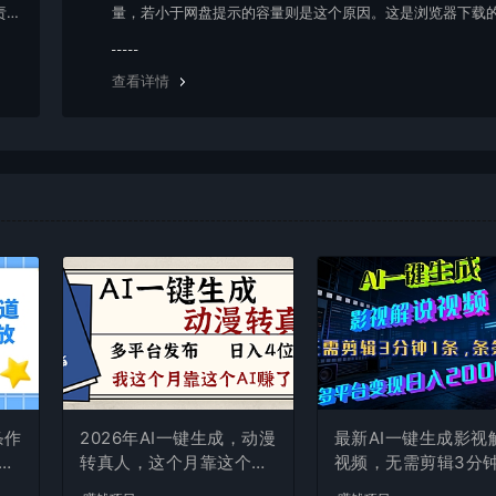
责任
量，若小于网盘提示的容量则是这个原因。这是浏览器下载的
g，建议用百度网盘软件或迅雷下载。 若排除这种情况，可
资源底部留言，或 联络我们。
查看详情
条作
2026年AI一键生成，动漫
最新AI一键生成影视
现
转真人，这个月靠这个AI
视频，无需剪辑3分钟
赚了2W+
条，条条爆款，多平