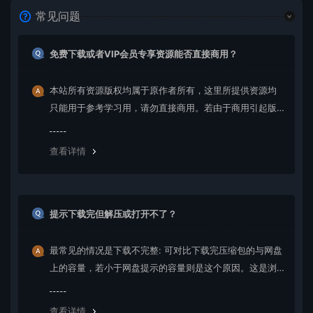
常见问题
免费下载或者VIP会员专享资源能否直接商用？
本站所有资源版权均属于原作者所有，这里所提供资源均
只能用于参考学习用，请勿直接商用。若由于商用引起版
权纠纷，一切责任均由使用者承担。更多说明请参考 VIP介
绍。
查看详情
提示下载完但解压或打开不了？
最常见的情况是下载不完整: 可对比下载完压缩包的与网盘
上的容量，若小于网盘提示的容量则是这个原因。这是浏
览器下载的bug，建议用百度网盘软件或迅雷下载。 若排
除这种情况，可在对应资源底部留言，或 联络我们。
查看详情