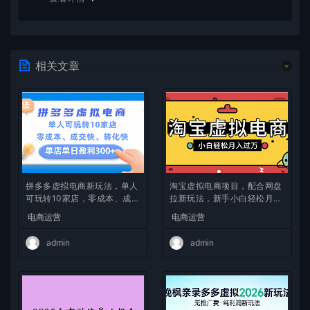
相关文章
拼多多虚拟电商新玩法，单人
淘宝虚拟电商项目，配合网盘
可玩转10家店，零成本、成交
拉新玩法，新手小白轻松月入
快、转化快，单店单日可盈利
过万，外面收费1980的项
电商运营
电商运营
300+
目！
admin
admin