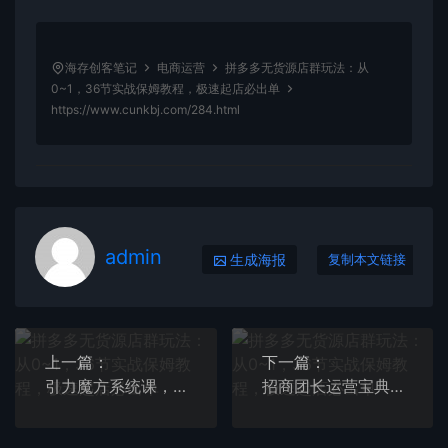
海存创客笔记
电商运营
拼多多无货源店群玩法：从
0~1，36节实战保姆教程，​极速起店必出单
https://www.cunkbj.com/284.html
admin
生成海报
复制本文链接
上一篇：
下一篇：
引力魔方系统课，让你掌握低PPC高ROI玩法，价值299元
招商团长运营宝典，从0基础小白到精通