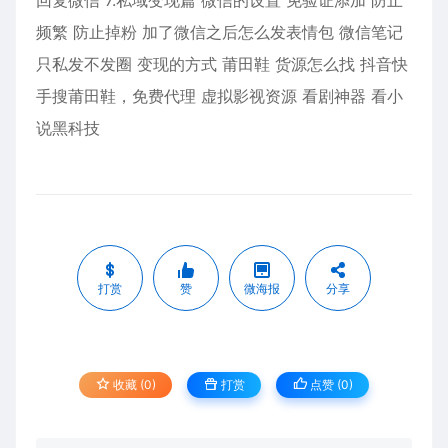
回复微信 7.私域变现篇 微信的设置 免验证添加 防止
频繁 防止掉粉 加了微信之后怎么发表情包 微信笔记
只私发不发圈 变现的方式 莆田鞋 货源怎么找 抖音快
手搜莆田鞋，免费代理 虚拟影视资源 看剧神器 看小
说黑科技
打赏
赞
微海报
分享
收藏 (0)
打赏
点赞 (
0
)