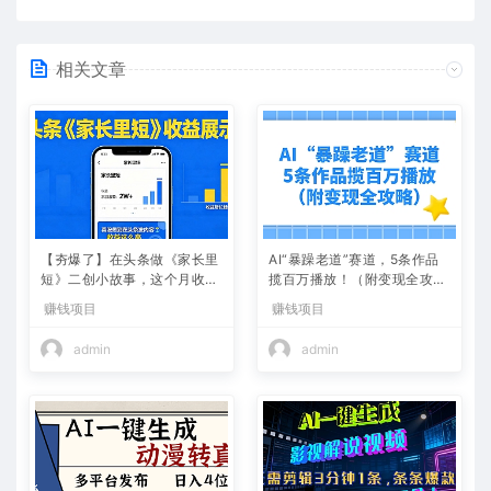
相关文章
【夯爆了】在头条做《家长里
AI“暴躁老道”赛道，5条作品
短》二创小故事，这个月收益
揽百万播放！（附变现全攻
2w+
略）
赚钱项目
赚钱项目
admin
admin