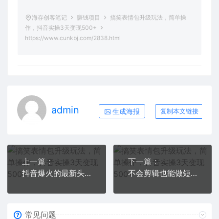
海存创客笔记
赚钱项目
搞笑表情包升级玩法，简单操
作，抖音实操3天变现500+
https://www.cunkbj.com/2838.html
admin
生成海报
复制本文链接
上一篇：
下一篇：
抖音爆火的最新头像号玩法，一条作品500w播放量，手机可做，适合小白
不会剪辑也能做短剧推广搬运全流程：短剧推广搬运详细教程
常见问题