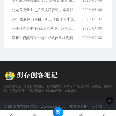
手机壁纸赚钱秘籍！AI 绘画 0 成本 单店狂销 3.8 万单
2026-05-06
公众号流量主之拍照技巧赛道，难度低+流量大，起号第一篇就爆了10w阅读！
2026-05-06
26年最新风口项目，AI工具创作写小说，轻松实现日入1000+
2026-05-02
公众号流量主变现从0-1系统运营全流程讲解！
2026-04-30
最新：视频号AI一键生成武侠风格视频，狂撸视频号分成收益，学完轻松日入1000+
2026-04-30
海存创客笔记，专注互联网创业，包括自媒体、文案写作、社交电商、短视频、直播带
货、电商运营 等，帮助您避免网络创业的弯路，快速成长！
© 2016 海存创客笔记 - www.cunkbj.com
网站地图
鲁ICP备
2024108698号-2