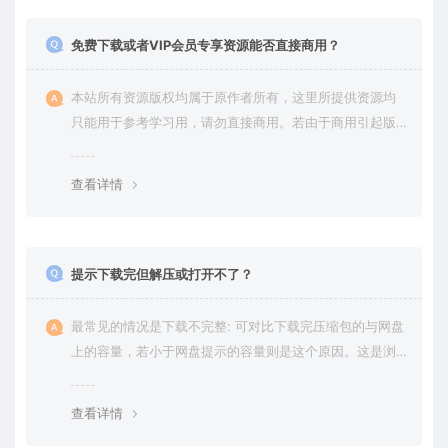
免费下载或者VIP会员专享资源能否直接商用？
本站所有资源版权均属于原作者所有，这里所提供资源均
只能用于参考学习用，请勿直接商用。若由于商用引起版
权纠纷，一切责任均由使用者承担。更多说明请参考 VIP介
绍。
查看详情
提示下载完但解压或打开不了？
最常见的情况是下载不完整: 可对比下载完压缩包的与网盘
上的容量，若小于网盘提示的容量则是这个原因。这是浏
览器下载的bug，建议用百度网盘软件或迅雷下载。 若排
除这种情况，可在对应资源底部留言，或 联络我们。
查看详情