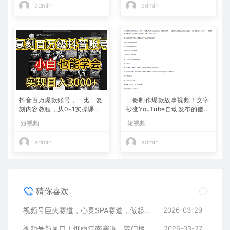
admin
admin
抖音百万爆款账号，一比一复
一键制作爆款故事视频！文字
刻内容教程，从0-1实操课，
秒变YouTube自动发布的傻瓜
小白也能学会，复制爆款，月
式教程
短视频
短视频
入10w+
admin
admin
猜你喜欢
视频号巨火赛道，心灵SPA赛道，做起来超简单，每天收益800+
2026-03-29
视频号新风口！烟雨江南赛道，零门槛日入 500+
2026-03-27