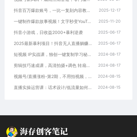
抖音百万爆款账号，一比一复刻内容教程，从0-1实操课，小白也能学会，复制爆款，月入10w+
2025-12-17
一键制作爆款故事视频！文字秒变YouTube自动发布的傻瓜式教程
2025-11-20
抖音小游戏，日收益2000+暴利逆袭
2025-06-17
2025最新暴利项目！抖音无人直播躺赚攻略！抖音无人直播3.0玩法！0门槛…
2025-06-17
短视频 IP实战课，独创一键复制学习秘籍，转战新领域，月赚五万轻松行
2024-08-17
剪辑技巧速成课，高清拍摄+调色 转扇子，建筑-抠图精通，新手秒变剪辑专家
2024-08-17
视频号/直播涨粉-第2期，不用拍视频，不用卖货，在直播间做菜，就可以搞钱
2024-08-15
直播实操运营课：话术设计/低流量如何提升/话术框架/全场燃爆/非常干货
2024-08-15