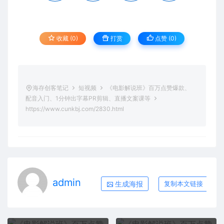
收藏 (0)
打赏
点赞 (
0
)
海存创客笔记
短视频
《电影解说班》百万点赞爆款、
配音入门、1分钟出字幕PR剪辑、直播文案课等
https://www.cunkbj.com/2830.html
admin
生成海报
复制本文链接