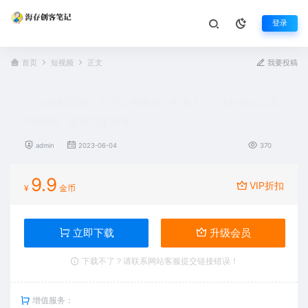
登录
首页
短视频
正文
我要投稿
《电影解说班》百万点赞爆款、配音入门、1分钟出字幕
PR剪辑、直播文案课等
admin
2023-06-04
370
9.9
VIP折扣
¥
金币
立即下载
升级会员
下载不了？请联系网站客服提交链接错误！
增值服务：