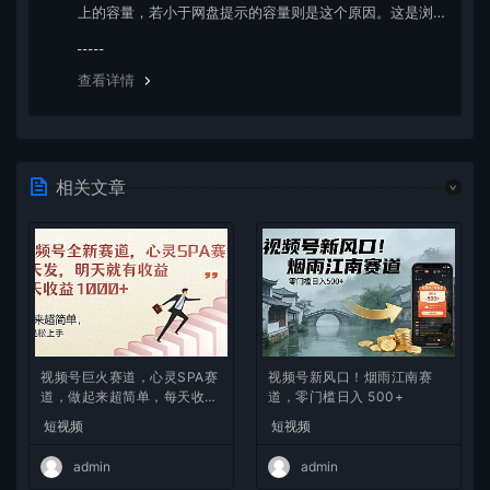
上的容量，若小于网盘提示的容量则是这个原因。这是浏
览器下载的bug，建议用百度网盘软件或迅雷下载。 若排
除这种情况，可在对应资源底部留言，或 联络我们。
查看详情
相关文章
视频号巨火赛道，心灵SPA赛
视频号新风口！烟雨江南赛
道，做起来超简单，每天收益
道，零门槛日入 500+
800+
短视频
短视频
admin
admin