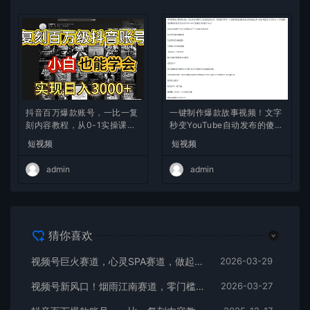
抖音百万爆款账号，一比一复
一键制作爆款故事视频！文字
刻内容教程，从0-1实操课，
秒变YouTube自动发布的傻瓜
小白也能学会，复制爆款，月
式教程
短视频
短视频
入10w+
admin
admin
猜你喜欢
视频号巨火赛道，心灵SPA赛道，做起来超简单，每天收益800+
2026-03-29
视频号新风口！烟雨江南赛道，零门槛日入 500+
2026-03-27