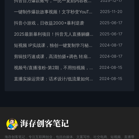
抖音百万爆款账号，一比一复刻内容教程，从0-1实操课，小白也能学会，复制爆款，月入10w+
2025-12-17
一键制作爆款故事视频！文字秒变YouTube自动发布的傻瓜式教程
2025-11-20
抖音小游戏，日收益2000+暴利逆袭
2025-06-17
2025最新暴利项目！抖音无人直播躺赚攻略！抖音无人直播3.0玩法！0门槛…
2025-06-17
短视频 IP实战课，独创一键复制学习秘籍，转战新领域，月赚五万轻松行
2024-08-17
剪辑技巧速成课，高清拍摄+调色 转扇子，建筑-抠图精通，新手秒变剪辑专家
2024-08-17
视频号/直播涨粉-第2期，不用拍视频，不用卖货，在直播间做菜，就可以搞钱
2024-08-15
直播实操运营课：话术设计/低流量如何提升/话术框架/全场燃爆/非常干货
2024-08-15
海存创客笔记，专注互联网创业，包括自媒体、文案写作、社交电商、短视频、直播带