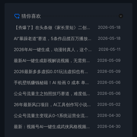
猜你喜欢
【夯爆了】在头条做《家长里短》二创小故事，这个月收益2w+
2026-05-18
AI“暴躁老道”赛道，5条作品揽百万播放！（附变现全攻略）
2026-05-18
2026年AI一键生成，动漫转真人，这个月靠这个AI赚了2W+
2026-05-11
最新AI一键生成影视解说视频，无需剪辑3分钟1条，条条爆款，多平台变现日入2000+
2026-05-09
2026最新多多虚拟0.01玩法虚拟也有新门路轻松日入2500!
2026-05-09
手机壁纸赚钱秘籍！AI 绘画 0 成本 单店狂销 3.8 万单
2026-05-06
公众号流量主之拍照技巧赛道，难度低+流量大，起号第一篇就爆了10w阅读！
2026-05-06
26年最新风口项目，AI工具创作写小说，轻松实现日入1000+
2026-05-02
公众号流量主变现从0-1系统运营全流程讲解！
2026-04-30
最新：视频号AI一键生成武侠风格视频，狂撸视频号分成收益，学完轻松日入1000+
2026-04-30