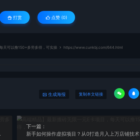
打赏
点赞 (
0
)
每天可以撸150+多劳多得，可实操
https://www.cunkbj.com/644.html
生成海报
复制本文链接
下一篇：
1-3台手机可操作