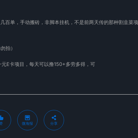
轻松松撸几百单，手动搬砖，非脚本挂机，不是前两天传的那种割韭菜
的勿拍）
赞
微海报
分享