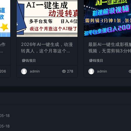
条作
2026年AI一键生成，动漫
最新AI一键生成影视
现
转真人，这个月靠这个AI
视频，无需剪辑3分钟
赚了2W+
条，条条爆款，多平
赚钱项目
赚钱项目
现日入2000+
206
admin
278
admin
05-18
05-18