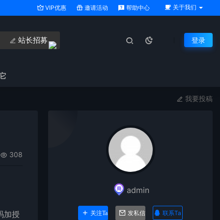
关于我们
VIP优惠
邀请活动
帮助中心
站长招募
登录
它
我要投稿
308
admin
码加授
联系Ta
关注Ta
发私信