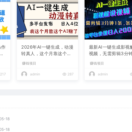
条作
2026年AI一键生成，动漫
最新AI一键生成影视
现
转真人，这个月靠这个AI
视频，无需剪辑3分钟
赚了2W+
条，条条爆款，多平
赚钱项目
赚钱项目
现日入2000+
217
admin
287
admin
05-18
05-18