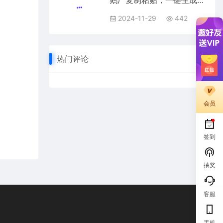
鹅厂复制粘贴，一键生成，无脑搬运单账号当天1200+，操作简单，可矩阵
2024-11-29
442
热门评论
会员
签到
抽奖
客服
手机