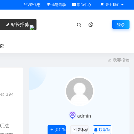
关于我们
VIP优惠
邀请活动
帮助中心
站长招募
登录
它
我要投稿
394
admin
玩法
联系Ta
关注Ta
发私信