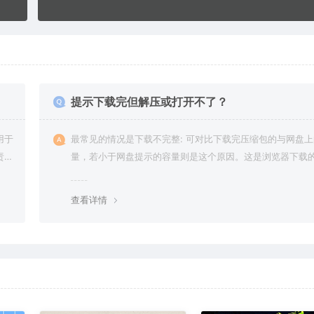
提示下载完但解压或打开不了？
用于
最常见的情况是下载不完整: 可对比下载完压缩包的与网盘
责任
量，若小于网盘提示的容量则是这个原因。这是浏览器下载的
g，建议用百度网盘软件或迅雷下载。 若排除这种情况，可
资源底部留言，或 联络我们。
查看详情