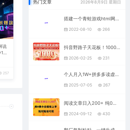
热门文章
2026年8月9日 星期日
搭建一个青蛙游戏html网页，让你的网站增加用户粘性（搭建教程+源码）
2022-08-10
266
解说
抖音野路子天花板！1000 个信息差，教你打通引流变现任督二脉
1
2026-02-25
231
台变
257
个人月入1W+拼多多读虚拟商矩阵高阶玩法
2025-07-05
267
阅读文章日入200+ 纯0撸 小白轻松上手 随时随地都可做
2024-09-12
430