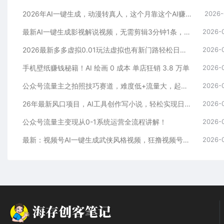
2026年AI一键生成，动漫转真人，这个月靠这个AI赚了2W+
2026-
最新AI一键生成影视解说视频，无需剪辑3分钟1条，条条爆款，多平台变现日入2000+
2026-
2026最新多多虚拟0.01玩法虚拟也有新门路轻松日入2500!
2026-
手机壁纸赚钱秘籍！AI 绘画 0 成本 单店狂销 3.8 万单
2026-
公众号流量主之拍照技巧赛道，难度低+流量大，起号第一篇就爆了10w阅读！
2026-
26年最新风口项目，AI工具创作写小说，轻松实现日入1000+
2026-
公众号流量主变现从0-1系统运营全流程讲解！
2026-
最新：视频号AI一键生成武侠风格视频，狂撸视频号分成收益，学完轻松日入1000+
2026-