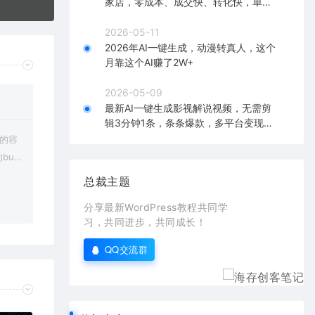
家店，零成本、成交快、转化快，单店
单日可盈利300+
2026-05-11
2026年AI一键生成，动漫转真人，这个
月靠这个AI赚了2W+
2026-05-09
最新AI一键生成影视解说视频，无需剪
辑3分钟1条，条条爆款，多平台变现日
入2000+
上的容
bu
在对应
总裁主题
分享最新WordPress教程共同学
习，共同进步，共同成长！
QQ交流群