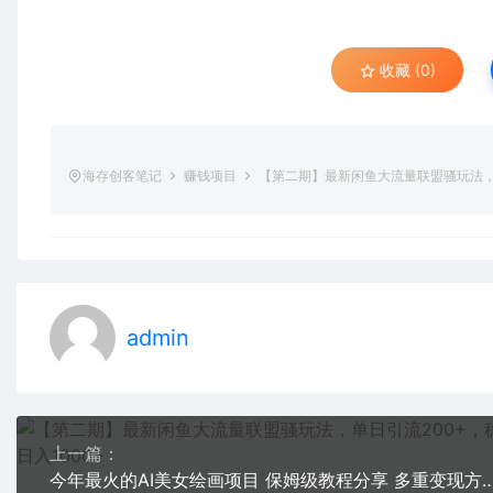
收藏 (0)
海存创客笔记
赚钱项目
【第二期】最新闲鱼大流量联盟骚玩法，单
admin
上一篇：
今年最火的AI美女绘画项目 保姆级教程分享 多重变现方