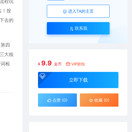
P流程玩
右！按
进入TA的主页
下去的
联系我
 第四
的三大核
9.9
禁词检
¥
金币
VIP折扣
立即下载
点赞 (
0
)
收藏 (0)