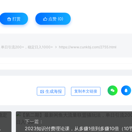
打赏
点赞 (
0
)
日引流200+，稳定日入1000+
https://www.cunkbj.com/2755.html
生成海报
复制本文链接
下一篇：
式 让小白轻松上手