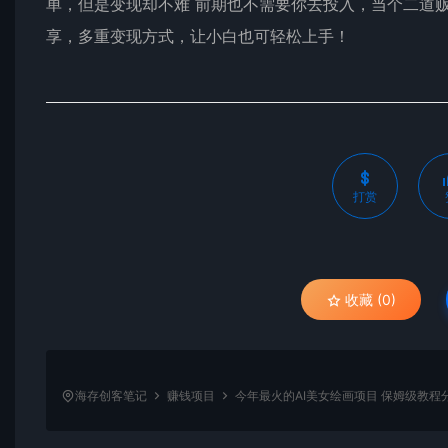
单，但是变现却不难 前期也不需要你去投入，当个二道贩
享，多重变现方式，让小白也可轻松上手！
打赏
收藏 (0)
海存创客笔记
赚钱项目
今年最火的AI美女绘画项目 保姆级教程