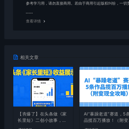
参考学习用，请勿直接商用。若由于商用引起版权纠纷，一切
均由使用者承担。更多说明请参考 VIP介绍。
查看详情
相关文章
【夯爆了】在头条做《家
AI“暴躁老道”赛道，5
长里短》二创小故事，这
品揽百万播放！（附变
个月收益2w+
全攻略）