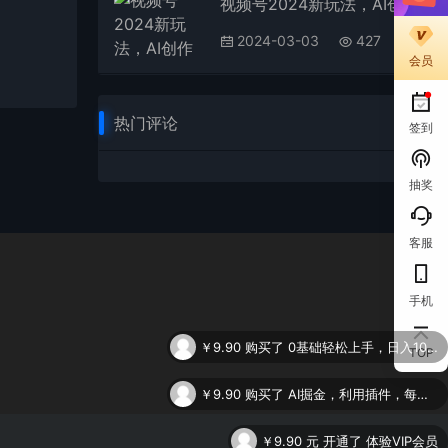
视频号2024新玩法，AI创作+深度去重软件 百分百过原创，无脑生成，月入过万
2024-03-03
427
会员
热门评论
签到
抽奖
客服
手机
￥9.90
购买了
0基础轻松上手，日入1000+，AI一键生成原视频，多种变现方式
TOP
￥9.90
购买了
AI掘金，利用插件，每天干2-3小时，全自动采集生成爆文多平台发布，一人可管多个账号，月入3W+
￥9.90
元 开通了 体验VIP会员