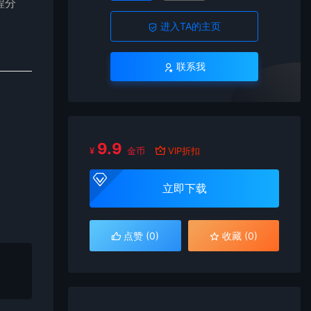
程分
进入TA的主页
联系我
9.9
¥
金币
VIP折扣
立即下载
点赞 (
0
)
收藏 (0)