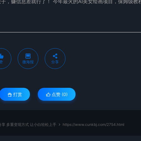
子，赚信息差就行了！ 今年最火的AI美女绘画项目，保姆级教
赞
微海报
分享
打赏
点赞 (
0
)
分享 多重变现方式 让小白轻松上手
https://www.cunkbj.com/2754.html