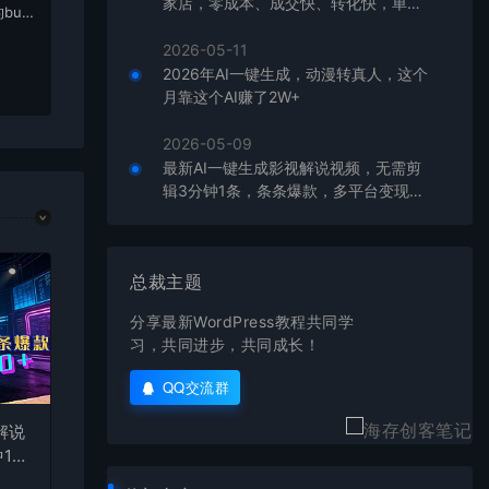
家店，零成本、成交快、转化快，单店
bu
单日可盈利300+
在对应
2026-05-11
2026年AI一键生成，动漫转真人，这个
月靠这个AI赚了2W+
2026-05-09
最新AI一键生成影视解说视频，无需剪
辑3分钟1条，条条爆款，多平台变现日
入2000+
总裁主题
分享最新WordPress教程共同学
习，共同进步，共同成长！
QQ交流群
解说
1
台变