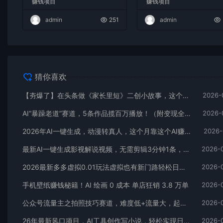
赚钱项目
赚钱项目
admin
251
admin
猜你喜欢
【夯爆了】在头条做《家长里短》二创小故事，这个月收益2w+
2026-
AI“暴躁老道”赛道，5条作品揽百万播放！（附变现全攻略）
2026-
2026年AI一键生成，动漫转真人，这个月靠这个AI赚了2W+
2026-
最新AI一键生成影视解说视频，无需剪辑3分钟1条，条条爆款，多平台变现日入2000+
2026-
2026最新多多虚拟0.01玩法虚拟也有新门路轻松日入2500!
2026-
手机壁纸赚钱秘籍！AI 绘画 0 成本 单店狂销 3.8 万单
2026-
公众号流量主之拍照技巧赛道，难度低+流量大，起号第一篇就爆了10w阅读！
2026-
26年最新风口项目，AI工具创作写小说，轻松实现日入1000+
2026-