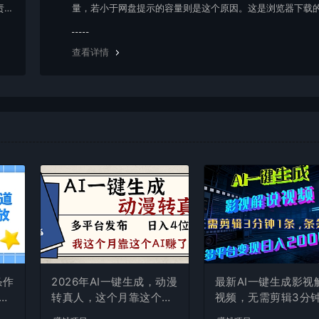
责任
量，若小于网盘提示的容量则是这个原因。这是浏览器下载的
g，建议用百度网盘软件或迅雷下载。 若排除这种情况，可
资源底部留言，或 联络我们。
查看详情
条作
2026年AI一键生成，动漫
最新AI一键生成影视
现
转真人，这个月靠这个AI
视频，无需剪辑3分钟
赚了2W+
条，条条爆款，多平