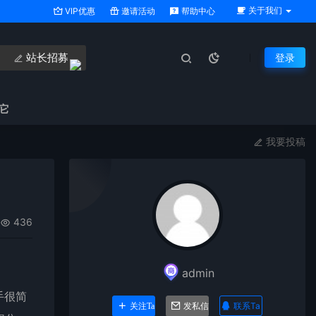
关于我们
VIP优惠
邀请活动
帮助中心
站长招募
登录
它
我要投稿
436
admin
手很简
联系Ta
关注Ta
发私信