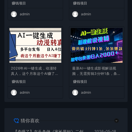
2w+
略）
赚钱项目
赚钱项目
admin
admin
2026年AI一键生成，动漫转
最新AI一键生成影视解说视
真人，这个月靠这个AI赚了2
频，无需剪辑3分钟1条，条条
W+
爆款，多平台变现日入2000
赚钱项目
赚钱项目
+
admin
admin
猜你喜欢
【夯爆了】在头条做《家长里短》二创小故事，这个月收益2w+
2026-05-18