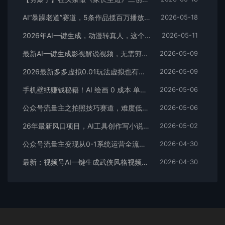
AI“暴躁老道”赛道，5条作品揽百万播放！（附变现全攻略）
2026-05-18
2026年AI一键生成，动漫转真人，这个月靠这个AI赚了2W+
2026-05-11
最新AI一键生成影视解说视频，无需剪辑3分钟1条，条条爆款，多平台变现日入2000+
2026-05-09
2026最新多多虚拟0.01玩法虚拟也有新门路轻松日入2500!
2026-05-09
手机壁纸赚钱秘籍！AI 绘画 0 成本 单店狂销 3.8 万单
2026-05-06
公众号流量主之拍照技巧赛道，难度低+流量大，起号第一篇就爆了10w阅读！
2026-05-06
26年最新风口项目，AI工具创作写小说，轻松实现日入1000+
2026-05-02
公众号流量主变现从0-1系统运营全流程讲解！
2026-04-30
最新：视频号AI一键生成武侠风格视频，狂撸视频号分成收益，学完轻松日入1000+
2026-04-30