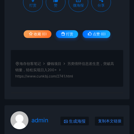
打赏
赞
微海报
分享
收藏 (0)
打赏
点赞 (
0
)
海存创客笔记
赚钱项目
另类情怀信息差生意，突破高
销量，轻松实现日入200+
https://www.cunkbj.com/2741.html
admin
生成海报
复制本文链接