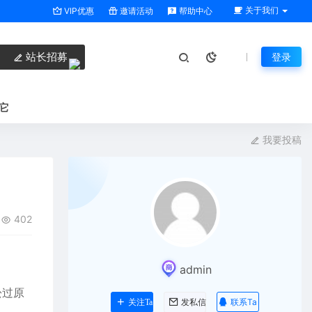
关于我们
VIP优惠
邀请活动
帮助中心
站长招募
登录
它
我要投稿
402
admin
松过原
联系Ta
关注Ta
发私信