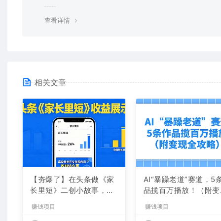
均由使用者承担。更多说明请参考 VIP介绍。
查看详情
相关文章
【夯爆了】在头条做《家
AI“暴躁老道”赛道，5
长里短》二创小故事，这
品揽百万播放！（附变
个月收益2w+
全攻略）
赚钱项目
赚钱项目