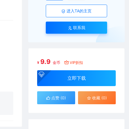
进入TA的主页
联系我
9.9
¥
金币
VIP折扣
立即下载
点赞 (
0
)
收藏 (0)