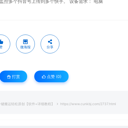
监控多个抖音号上传到多个快手。 设备需求： 电脑
赞
微海报
分享
打赏
点赞 (
0
)
一键搬运轻松原创【软件+详细教程】
https://www.cunkbj.com/2737.html