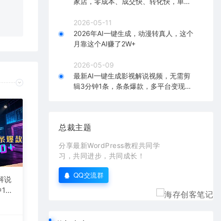
家店，零成本、成交快、转化快，单店
在对应
单日可盈利300+
2026-05-11
2026年AI一键生成，动漫转真人，这个
月靠这个AI赚了2W+
2026-05-09
最新AI一键生成影视解说视频，无需剪
辑3分钟1条，条条爆款，多平台变现日
入2000+
总裁主题
分享最新WordPress教程共同学
习，共同进步，共同成长！
QQ交流群
解说
1
台变