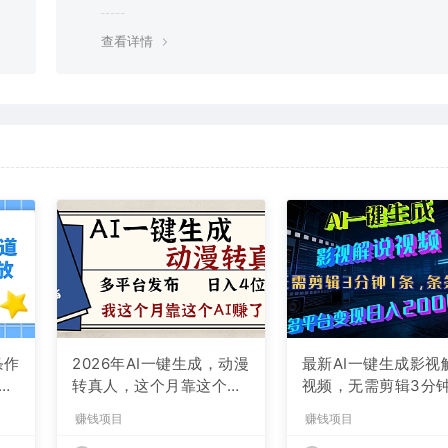
g，建议用百度网盘软件或迅雷下载。 若排除这种情况，可
资源底部留言，或 联络我们。
查看详情
条作
2026年AI一键生成，动漫
最新AI一键生成影视
现
转真人，这个月靠这个AI
视频，无需剪辑3分钟
赚了2W+
条，条条爆款，多平
赚钱项目
赚钱项目
现日入2000+