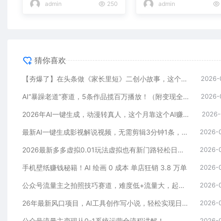
admin
250
admin
猜你喜欢
【夯爆了】在头条做《家长里短》二创小故事，这个月收益2w+
2026-
AI“暴躁老道”赛道，5条作品揽百万播放！（附变现全攻略）
2026-
2026年AI一键生成，动漫转真人，这个月靠这个AI赚了2W+
2026-
最新AI一键生成影视解说视频，无需剪辑3分钟1条，条条爆款，多平台变现日入2000+
2026-
2026最新多多虚拟0.01玩法虚拟也有新门路轻松日入2500!
2026-
手机壁纸赚钱秘籍！AI 绘画 0 成本 单店狂销 3.8 万单
2026-
公众号流量主之拍照技巧赛道，难度低+流量大，起号第一篇就爆了10w阅读！
2026-
26年最新风口项目，AI工具创作写小说，轻松实现日入1000+
2026-
公众号流量主变现从0-1系统运营全流程讲解！
2026-