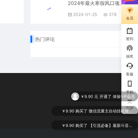
2024年最火寒假风口项目 小游戏直播 单场收益5000+抓住风口 一个月直接提车
2024-01-25
378
会员
热门评论
签到
抽奖
客服
手机
￥9.90
购买了
微信流量主自动挂机推广，轻松日入900+，简单易上手，做就有收益。
TOP
￥9.90
购买了
【引流必备】最新斗音全功能全自动引流脚本，解放双手自动引流精准粉
￥9.90
购买了
谷歌SEO 2.0实操课，独立站询盘自由必备，基于2023谷歌最新算法录制（94节