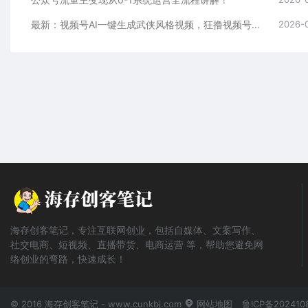
最新：视频号AI一键生成武侠风格视频，狂撸视频号分成收益，学完轻松日入1000+
2026-
海存创客笔记，专注互联网创业，包括自媒体、文案写作、
社交电商、短视频、直播带货、电商运营 等，帮助您避免网
络创业的弯路，快速成长！
© 2016 海存创客笔记 - www.cunkbj.com
网站地图
鲁ICP备202410