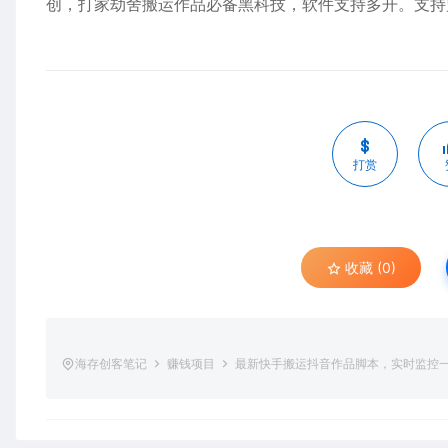
创，打家劫舍搬运作品必备黑科技，软件支持多开。支持
打赏
收藏 (0)
海存创客笔记
赚钱项目
最新快手搬运抖音作品脚本，实时监控