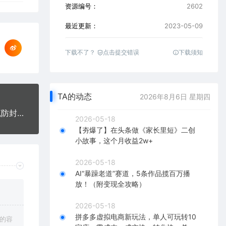
资源编号：
2602
最近更新：
2023-05-09
下载不了？
点击提交错误
下载须知
TA的动态
2026年8月6日 星期四
外面收费688的放飞直播录播无人直播神器，不限流防封号支持多平台直播软件
2026-05-18
【夯爆了】在头条做《家长里短》二创
小故事，这个月收益2w+
2026-05-18
AI“暴躁老道”赛道，5条作品揽百万播
放！（附变现全攻略）
2026-05-18
拼多多虚拟电商新玩法，单人可玩转10
上的容