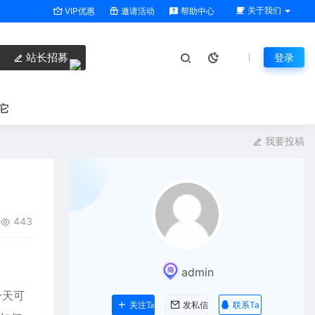
关于我们
VIP优惠
邀请活动
帮助中心
站长招募
登录
它
我要投稿
443
admin
一天可
联系Ta
关注Ta
发私信