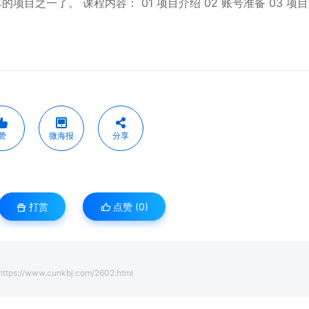
目之一了。 课程内容： 01 项目介绍 02 账号准备 03 项
赞
微海报
分享
打赏
点赞 (
0
)
https://www.cunkbj.com/2602.html