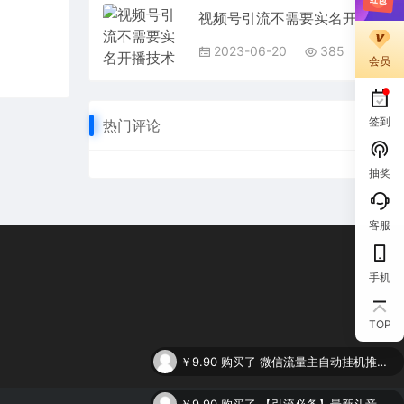
视频号引流不需要实名开播技术 无限注册新视频号无限开播都不需要实名开播
2023-06-20
385
会员
签到
热门评论
抽奖
客服
手机
TOP
￥9.90
购买了
微信流量主自动挂机推广，轻松日入900+，简单易上手，做就有收益。
￥9.90
购买了
【引流必备】最新斗音全功能全自动引流脚本，解放双手自动引流精准粉