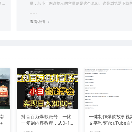
责任
量，若小于网盘提示的容量则是这个原因。这是浏览器下载的
g，建议用百度网盘软件或迅雷下载。 若排除这种情况，可
资源底部留言，或 联络我们。
查看详情
南
抖音百万爆款账号，一比
一键制作爆款故事视
+
一复刻内容教程，从0-1
文字秒变YouTube
实操课，小白也能学会，
布的傻瓜式教程