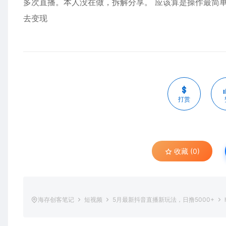
多次直播。本人没在做，拆解分享。 应该算是操作最简单的项
去变现
打赏
收藏 (0)
海存创客笔记
短视频
5月最新抖音直播新玩法，日撸5000+