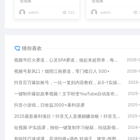
短视频
短视频
admin
322
admin
猜你喜欢
视频号巨火赛道，心灵SPA赛道，做起来超简单，每天收益800+
2026-
视频号新风口！烟雨江南赛道，零门槛日入 500+
2026-
抖音百万爆款账号，一比一复刻内容教程，从0-1实操课，小白也能学会，复制爆款，月入10w+
2025-
一键制作爆款故事视频！文字秒变YouTube自动发布的傻瓜式教程
2025-
抖音小游戏，日收益2000+暴利逆袭
2025-
2025最新暴利项目！抖音无人直播躺赚攻略！抖音无人直播3.0玩法！0门槛…
2025-
短视频 IP实战课，独创一键复制学习秘籍，转战新领域，月赚五万轻松行
2024-
剪辑技巧速成课，高清拍摄+调色 转扇子，建筑-抠图精通，新手秒变剪辑专家
2024-