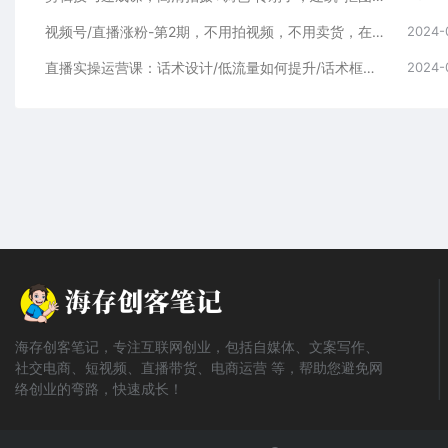
视频号/直播涨粉-第2期，不用拍视频，不用卖货，在直播间做菜，就可以搞钱
2024-
直播实操运营课：话术设计/低流量如何提升/话术框架/全场燃爆/非常干货
2024-
海存创客笔记，专注互联网创业，包括自媒体、文案写作、
社交电商、短视频、直播带货、电商运营 等，帮助您避免网
络创业的弯路，快速成长！