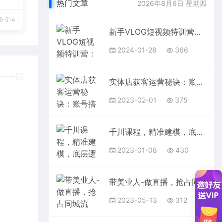
热门文章
2026年8月6日 星期四
514
新手VLOG短视频特训营：学会带货、好物、直播、中视频、赚Q方法（16节课）
2024-01-28
366
实体店获客运营秘诀：账号搭建-快速引流-团购拍摄-单品引爆同城技巧 等等
2023-02-01
375
千川课程，精准建模，底层逻辑，不同阶段投放思路，小店随心推如何投放
2023-01-08
430
带美业人-做直播，抢占同城流量，打造门店盈利闭环系统 从0到月销3000单
2023-05-13
312