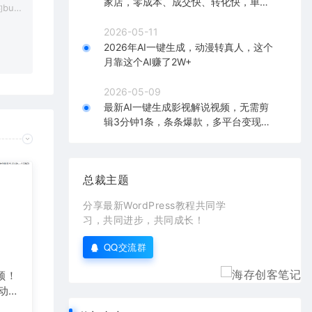
家店，零成本、成交快、转化快，单店
bu
单日可盈利300+
在对应
2026-05-11
2026年AI一键生成，动漫转真人，这个
月靠这个AI赚了2W+
2026-05-09
最新AI一键生成影视解说视频，无需剪
辑3分钟1条，条条爆款，多平台变现日
入2000+
总裁主题
分享最新WordPress教程共同学
习，共同进步，共同成长！
QQ交流群
频！
自动发