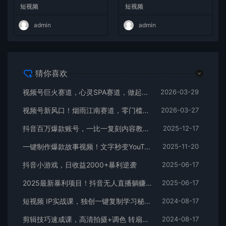
小白也能学会，复制爆款，月
式教程
短视频
短视频
入10w+
admin
admin
猜你喜欢
视频号巨火赛道，心灵SPA赛道，做起来超简单，每天收益800+
2026-03-29
视频号新风口！烟雨江南赛道，零门槛日入 500+
2026-03-27
抖音百万爆款账号，一比一复刻内容教程，从0-1实操课，小白也能学会，复制爆款，月入10w+
2025-12-17
一键制作爆款故事视频！文字秒变YouTube自动发布的傻瓜式教程
2025-11-20
抖音小游戏，日收益2000+暴利逆袭
2025-06-17
2025最新暴利项目！抖音无人直播躺赚攻略！抖音无人直播3.0玩法！0门槛…
2025-06-17
短视频 IP实战课，独创一键复制学习秘籍，转战新领域，月赚五万轻松行
2024-08-17
剪辑技巧速成课，高清拍摄+调色 转扇子，建筑-抠图精通，新手秒变剪辑专家
2024-08-17