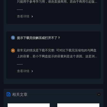
只能用于参考学习用，请勿直接商用。若由于商用引起版
权纠纷，一切责任均由使用者承担。更多说明请参考 VIP介
绍。
查看详情
提示下载完但解压或打开不了？
最常见的情况是下载不完整: 可对比下载完压缩包的与网盘
上的容量，若小于网盘提示的容量则是这个原因。这是浏
览器下载的bug，建议用百度网盘软件或迅雷下载。 若排
除这种情况，可在对应资源底部留言，或 联络我们。
查看详情
相关文章