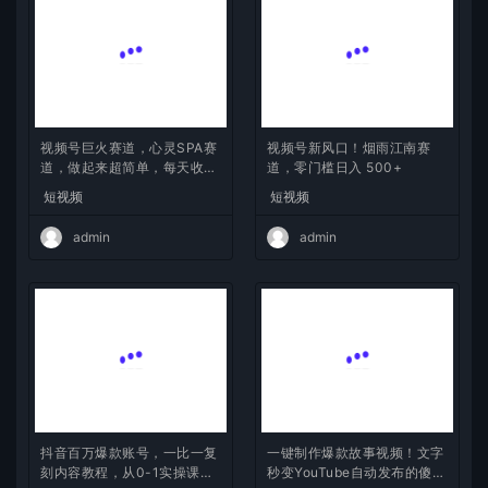
视频号巨火赛道，心灵SPA赛
视频号新风口！烟雨江南赛
道，做起来超简单，每天收益
道，零门槛日入 500+
800+
短视频
短视频
admin
admin
抖音百万爆款账号，一比一复
一键制作爆款故事视频！文字
刻内容教程，从0-1实操课，
秒变YouTube自动发布的傻瓜