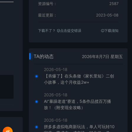
资源编号：
2587
最近更新：
2023-05-08
下载不了？
点击提交错误
下载须知
TA的动态
2026年8月7日 星期五
2026-05-18
【夯爆了】在头条做《家长里短》二创
小故事，这个月收益2w+
2026-05-18
AI“暴躁老道”赛道，5条作品揽百万播
放！（附变现全攻略）
2026-05-18
拼多多虚拟电商新玩法，单人可玩转10