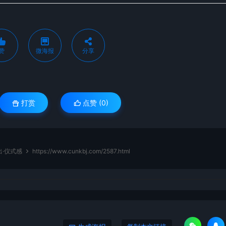
赞
微海报
分享
打赏
点赞 (
0
)
出·仪式感
https://www.cunkbj.com/2587.html