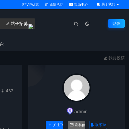
关于我们
VIP优惠
邀请活动
帮助中心
站长招募
登录
它
我要投稿
437
admin
联系Ta
关注Ta
发私信