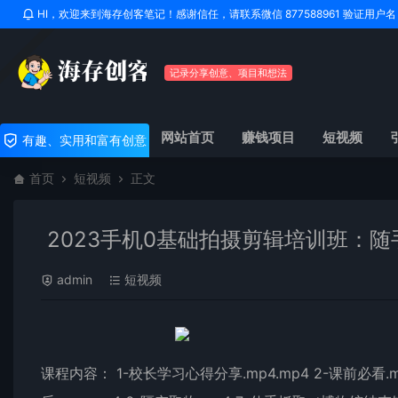
HI，欢迎来到海存创客笔记！感谢信任，请联系微信 877588961 验证用
记录分享创意、项目和想法
网站首页
赚钱项目
短视频
有趣、实用和富有创意
首页
短视频
正文
2023手机0基础拍摄剪辑培训班：随
admin
短视频
课程内容： 1-校长学习心得分享.mp4.mp4 2-课前必看.mp