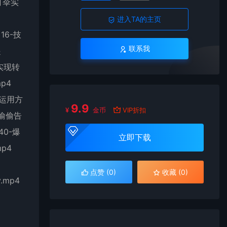
流打伞实
进入TA的主页
16-技
联系我
起
间实现转
p4
的运用方
9.9
¥
金币
VIP折扣
-偷偷告
40-爆
立即下载
p4
点赞 (
0
)
收藏 (0)
.mp4