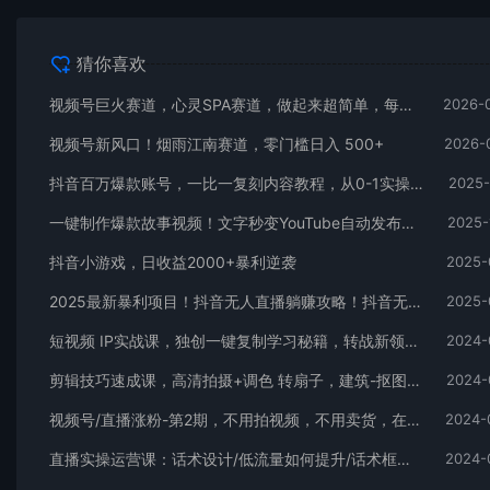
猜你喜欢
视频号巨火赛道，心灵SPA赛道，做起来超简单，每天收益800+
2026-
视频号新风口！烟雨江南赛道，零门槛日入 500+
2026-
抖音百万爆款账号，一比一复刻内容教程，从0-1实操课，小白也能学会，复制爆款，月入10w+
2025-
一键制作爆款故事视频！文字秒变YouTube自动发布的傻瓜式教程
2025-
抖音小游戏，日收益2000+暴利逆袭
2025-
2025最新暴利项目！抖音无人直播躺赚攻略！抖音无人直播3.0玩法！0门槛…
2025-
短视频 IP实战课，独创一键复制学习秘籍，转战新领域，月赚五万轻松行
2024-
剪辑技巧速成课，高清拍摄+调色 转扇子，建筑-抠图精通，新手秒变剪辑专家
2024-
视频号/直播涨粉-第2期，不用拍视频，不用卖货，在直播间做菜，就可以搞钱
2024-
直播实操运营课：话术设计/低流量如何提升/话术框架/全场燃爆/非常干货
2024-