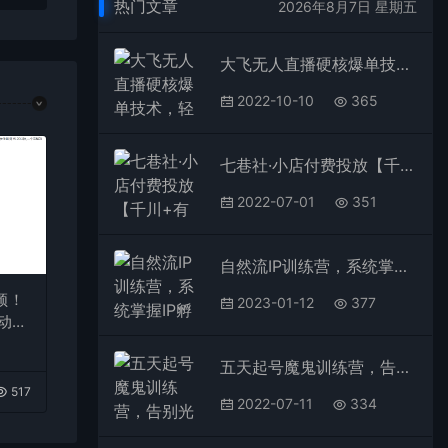
热门文章
2026年8月7日 星期五
大飞无人直播硬核爆单技术，轻松玩转无人直播
2022-10-10
365
七巷社·小店付费投放【千川+有资源+一件代发】全套课程，从0到千级跨步的全部流程
2022-07-01
351
自然流IP训练营，系统掌握IP孵化全流程，也能学到选题，剪辑，账号运营经验
频！
2023-01-12
377
自动发
五天起号魔鬼训练营，告别光学不练，逼自己上车，成败与否，5天拿到结果
517
2022-07-11
334