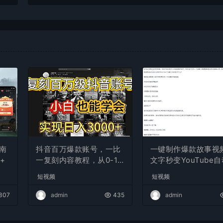
南
抖音百万爆款账号，一比
一键制作爆款故事视
+
一复刻内容教程，从0-1
文字秒变YouTube
实操课，小白也能学会，
布的傻瓜式教程
短视频
短视频
复制爆款，月入10w+
307
admin
435
admin