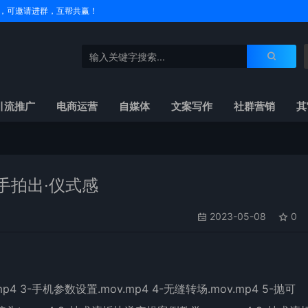
户名，可邀请进群，互帮共赢！
引流推广
电商运营
自媒体
文案写作
社群营销
其
手拍出·仪式感
2023-05-08
0
4 3-手机参数设置.mov.mp4 4-无缝转场.mov.mp4 5-抛可