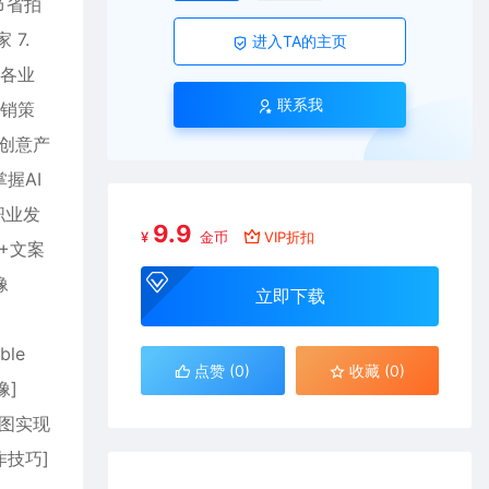
节省拍
7.
进入TA的主页
行各业
联系我
营销策
的创意产
握AI
职业发
9.9
¥
金币
VIP折扣
I+文案
像
立即下载
ble
点赞 (
0
)
收藏 (0)
像]
铺图实现
作技巧]