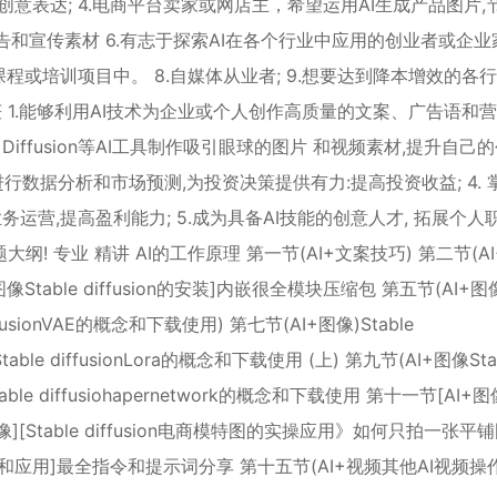
意表达; 4.电商平台卖家或网店主，希望运用AI生成产品图片,
告和宣传素材 6.有志于探索AI在各个行业中应用的创业者或企业家 
程或培训项目中。 8.自媒体从业者; 9.想要达到降本增效的各
收获 1.能够利用AI技术为企业或个人创作高质量的文案、广告语和
ble Diffusion等AI工具制作吸引眼球的图片 和视频素材,提升自己
行数据分析和市场预测,为投资决策提供有力:提高投资收益; 4. 掌
营,提高盈利能力; 5.成为具备AI技能的创意人才, 拓展个人
 专业 精讲 AI的工作原理 第一节(AI+文案技巧) 第二节(A
图像Stable diffusion的安装]内嵌很全模块压缩包 第五节(AI+图
diffusionVAE的概念和下载使用) 第七节(AI+图像)Stable
able diffusionLora的概念和下载使用 (上) 第九节(AI+图像Sta
able diffusiohapernetwork的概念和下载使用 第十一节[AI+图
+图像][Stable diffusion电商模特图的实操应用》如何只拍一张平
y的实操和应用]最全指令和提示词分享 第十五节(AI+视频其他AI视频操