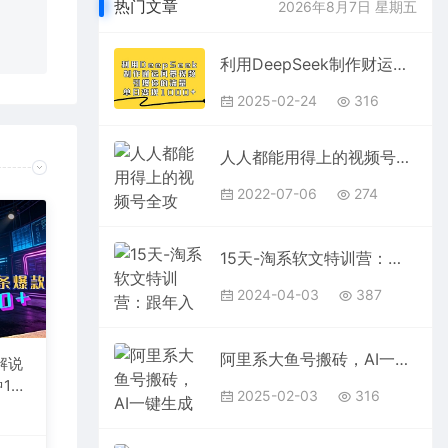
在对应
热门文章
2026年8月7日 星期五
利用DeepSeek制作财运风景视频，引爆你的流量，单日变现1000+
2025-02-24
316
人人都能用得上的视频号全攻略，每天7分钟，抓住红利赚大钱！
2022-07-06
274
15天-淘系软文特训营：跟年入50万的淘系软文导师，学习月收过万的淘系软文
2024-04-03
387
阿里系大鱼号搬砖，AI一键生成作品，新手小白日入500+
解说
1
2025-02-03
316
台变