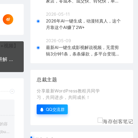
家店，零成本、成交快、转化快，单店
单日可盈利300+
2026-05-11
2026年AI一键生成，动漫转真人，这个
月靠这个AI赚了2W+
2026-05-09
最新AI一键生成影视解说视频，无需剪
辑3分钟1条，条条爆款，多平台变现日
小红书·运营课，笔记运营、规则、店铺运营等模块讲解 独立运营小红书账号
入2000+
总裁主题
分享最新WordPress教程共同学
习，共同进步，共同成长！
QQ交流群
上的容
bu