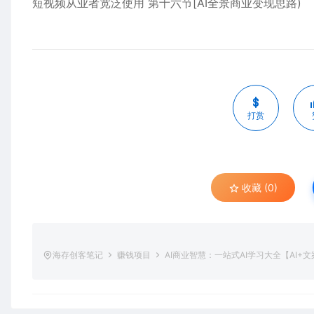
短视频从业者宽泛使用 第十六节[AI全景商业变现思路)
打赏
收藏 (0)
海存创客笔记
赚钱项目
AI商业智慧：一站式AI学习大全【AI+文