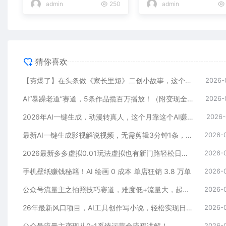
admin
250
admin
猜你喜欢
【夯爆了】在头条做《家长里短》二创小故事，这个月收益2w+
2026-
AI“暴躁老道”赛道，5条作品揽百万播放！（附变现全攻略）
2026-
2026年AI一键生成，动漫转真人，这个月靠这个AI赚了2W+
2026-
最新AI一键生成影视解说视频，无需剪辑3分钟1条，条条爆款，多平台变现日入2000+
2026-
2026最新多多虚拟0.01玩法虚拟也有新门路轻松日入2500!
2026-
手机壁纸赚钱秘籍！AI 绘画 0 成本 单店狂销 3.8 万单
2026-
公众号流量主之拍照技巧赛道，难度低+流量大，起号第一篇就爆了10w阅读！
2026-
26年最新风口项目，AI工具创作写小说，轻松实现日入1000+
2026-
公众号流量主变现从0-1系统运营全流程讲解！
2026-