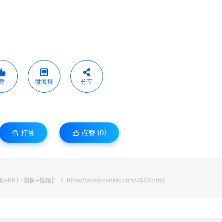
赞
微海报
分享
打赏
点赞 (
0
)
案+PPT+图像+视频】
https://www.cunkbj.com/2546.html