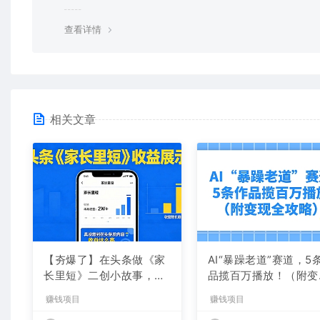
均由使用者承担。更多说明请参考 VIP介绍。
查看详情
相关文章
【夯爆了】在头条做《家
AI“暴躁老道”赛道，5
长里短》二创小故事，这
品揽百万播放！（附变
个月收益2w+
全攻略）
赚钱项目
赚钱项目