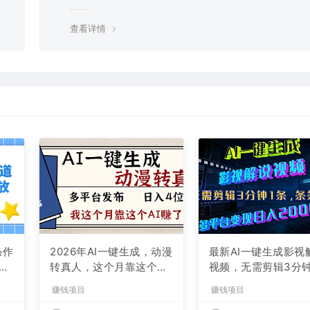
g，建议用百度网盘软件或迅雷下载。 若排除这种情况，可
资源底部留言，或 联络我们。
查看详情
条作
2026年AI一键生成，动漫
最新AI一键生成影视
现
转真人，这个月靠这个AI
视频，无需剪辑3分钟
赚了2W+
条，条条爆款，多平
赚钱项目
赚钱项目
现日入2000+