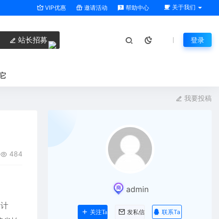
关于我们
VIP优惠
邀请活动
帮助中心
站长招募
登录
它
我要投稿
484
admin
设计
联系Ta
关注Ta
发私信