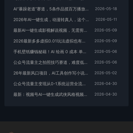
AI“暴躁老道”赛道，5条作品揽百万播放！（附变现全攻略）
2026-05-18
2026年AI一键生成，动漫转真人，这个月靠这个AI赚了2W+
2026-05-11
最新AI一键生成影视解说视频，无需剪辑3分钟1条，条条爆款，多平台变现日入2000+
2026-05-09
2026最新多多虚拟0.01玩法虚拟也有新门路轻松日入2500!
2026-05-09
手机壁纸赚钱秘籍！AI 绘画 0 成本 单店狂销 3.8 万单
2026-05-06
公众号流量主之拍照技巧赛道，难度低+流量大，起号第一篇就爆了10w阅读！
2026-05-06
26年最新风口项目，AI工具创作写小说，轻松实现日入1000+
2026-05-02
公众号流量主变现从0-1系统运营全流程讲解！
2026-04-30
最新：视频号AI一键生成武侠风格视频，狂撸视频号分成收益，学完轻松日入1000+
2026-04-30