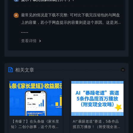
最常见的情况是下载不完整: 可对比下载完压缩包的与网盘
上的容量，若小于网盘提示的容量则是这个原因。这是浏
览器下载的bug，建议用百度网盘软件或迅雷下载。 若排
除这种情况，可在对应资源底部留言，或 联络我们。
查看详情
相关文章
【夯爆了】在头条做《家长里
AI“暴躁老道”赛道，5条作品
短》二创小故事，这个月收益
揽百万播放！（附变现全攻
2w+
略）