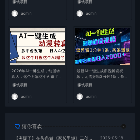
赚钱项目
赚钱项目
admin
admin
2026年AI一键生成，动漫转
最新AI一键生成影视解说视
真人，这个月靠这个AI赚了2
频，无需剪辑3分钟1条，条条
W+
爆款，多平台变现日入2000
赚钱项目
赚钱项目
+
admin
admin
猜你喜欢
【夯爆了】在头条做《家长里短》二创小故事，这个月收益2w+
2026-05-18