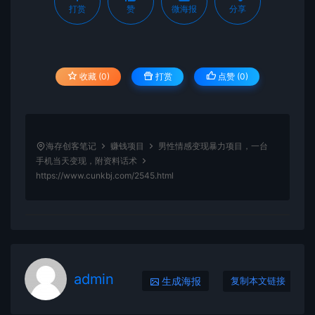
打赏
赞
微海报
分享
收藏 (0)
打赏
点赞 (
0
)
海存创客笔记
赚钱项目
男性情感变现暴力项目，一台
手机当天变现，附资料话术
https://www.cunkbj.com/2545.html
admin
生成海报
复制本文链接