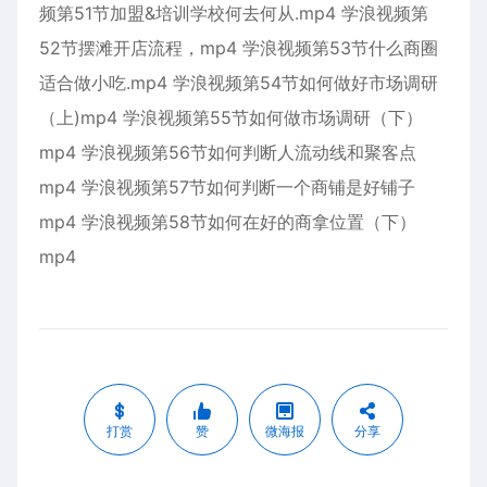
频第51节加盟&培训学校何去何从.mp4 学浪视频第
52节摆滩开店流程，mp4 学浪视频第53节什么商圈
适合做小吃.mp4 学浪视频第54节如何做好市场调研
（上)mp4 学浪视频第55节如何做市场调研（下）
mp4 学浪视频第56节如何判断人流动线和聚客点
mp4 学浪视频第57节如何判断一个商铺是好铺子
mp4 学浪视频第58节如何在好的商拿位置（下）
mp4
打赏
赞
微海报
分享