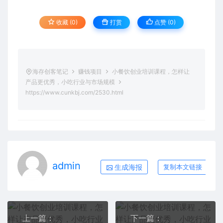
收藏 (0)
打赏
点赞 (
0
)
海存创客笔记
赚钱项目
小餐饮创业培训课程，怎样让
产品更优秀，小吃行业与市场规模
https://www.cunkbj.com/2530.html
admin
生成海报
复制本文链接
上一篇：
下一篇：