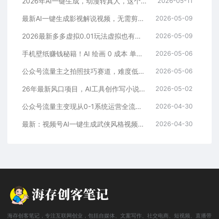
2026年AI一键生成，动漫转真人，这个月靠这个AI赚了2W+
2026-05-11
最新AI一键生成影视解说视频，无需剪辑3分钟1条，条条爆款，多平台变现日入2000+
2026-05-09
2026最新多多虚拟0.01玩法虚拟也有新门路轻松日入2500!
2026-05-09
手机壁纸赚钱秘籍！AI 绘画 0 成本 单店狂销 3.8 万单
2026-05-06
公众号流量主之拍照技巧赛道，难度低+流量大，起号第一篇就爆了10w阅读！
2026-05-06
26年最新风口项目，AI工具创作写小说，轻松实现日入1000+
2026-05-02
公众号流量主变现从0-1系统运营全流程讲解！
2026-04-30
最新：视频号AI一键生成武侠风格视频，狂撸视频号分成收益，学完轻松日入1000+
2026-04-30
海存创客笔记，专注互联网创业，包括自媒体、文案写作、社交电商、短视频、直播带