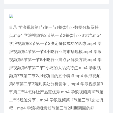
目录 学浪视频第1节第一节1餐饮行业数据分析及特
点.mp4 学浪视频第2节第一节2餐饮行业6大坑.mp4
学浪视频第3节第一节3决定餐饮成功的因素.mp4 学
浪视频第4节第一节4小吃行业与市场规模.mp4 学浪
视频第5节第一节6小吃行业痛点及解决方法.mp4 学
浪视频第6节第二节1小吃的大品类特点.mp4 学浪视
频第7节第二节2小吃项目的五个特点mp4 学浪视频
第8节第二节3落到实处分析竞争，mp4 学浪视频第9
节第二节4怎样让产品更优秀.mp4 学浪视频第10节第
二节5经验分享，mp4 学浪视频第11节第三节1选址流
程，mp4 学浪视频第12节第三节2判断商圈的好