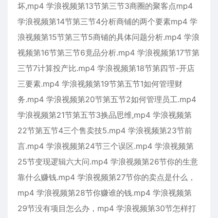
坏,mp4 学浪视频第13节第三节3商圈的聚客点mp4
学浪视频第14节第三节4分析商铺的两个要素mp4 学
浪视频第15节第三节5商铺的具体问题分析.mp4 学浪
视频第16节第三节6竟品分析.mp4 学浪视频第17节第
三节7计算投产比.mp4 学浪视频第18节第四节-开店
三要素.mp4 学浪视频第19节第五节1如何管理财
务.mp4 学浪视频第20节第五节2如何管理员工.mp4
学浪视频第21节第五节3换品思维,mp4 学浪视频第
22节第五节4三个售卖技5.mp4 学浪视频第23节前
言.mp4 学浪视频第24节三个误区.mp4 学浪视频第
25节变现逻辑六大问.mp4 学浪视频第26节你的生意
靠什么赚钱.mp4 学浪视频第27节你的卖点是什么，
mp4 学浪视频第28节你赚谁的钱.mp4 学浪视频第
29节没有项目怎么办，mp4 学浪视频第30节怎样打