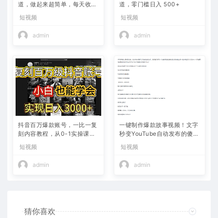
道，做起来超简单，每天收益
道，零门槛日入 500+
800+
短视频
短视频
admin
admin
抖音百万爆款账号，一比一复
一键制作爆款故事视频！文字
刻内容教程，从0-1实操课，
秒变YouTube自动发布的傻瓜
小白也能学会，复制爆款，月
式教程
短视频
短视频
入10w+
admin
admin
猜你喜欢