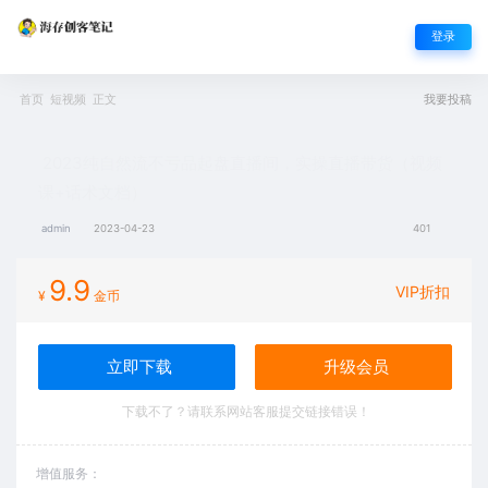
登录
首页
短视频
正文
我要投稿
2023纯自然流不亏品起盘直播间，实操直播带货（视频
课+话术文档）
admin
2023-04-23
401
9.9
VIP折扣
¥
金币
立即下载
升级会员
下载不了？请联系网站客服提交链接错误！
增值服务：