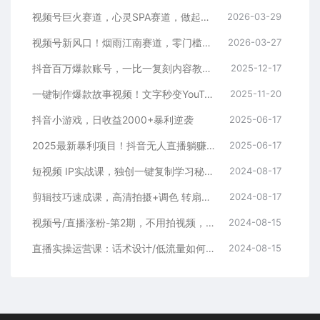
视频号巨火赛道，心灵SPA赛道，做起来超简单，每天收益800+
2026-03-29
视频号新风口！烟雨江南赛道，零门槛日入 500+
2026-03-27
抖音百万爆款账号，一比一复刻内容教程，从0-1实操课，小白也能学会，复制爆款，月入10w+
2025-12-17
一键制作爆款故事视频！文字秒变YouTube自动发布的傻瓜式教程
2025-11-20
抖音小游戏，日收益2000+暴利逆袭
2025-06-17
2025最新暴利项目！抖音无人直播躺赚攻略！抖音无人直播3.0玩法！0门槛…
2025-06-17
短视频 IP实战课，独创一键复制学习秘籍，转战新领域，月赚五万轻松行
2024-08-17
剪辑技巧速成课，高清拍摄+调色 转扇子，建筑-抠图精通，新手秒变剪辑专家
2024-08-17
视频号/直播涨粉-第2期，不用拍视频，不用卖货，在直播间做菜，就可以搞钱
2024-08-15
直播实操运营课：话术设计/低流量如何提升/话术框架/全场燃爆/非常干货
2024-08-15