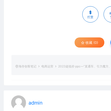
打赏
收藏 (0)
海存创客笔记
电商运营
2023超低价·ppc—“直通车、引力魔
admin