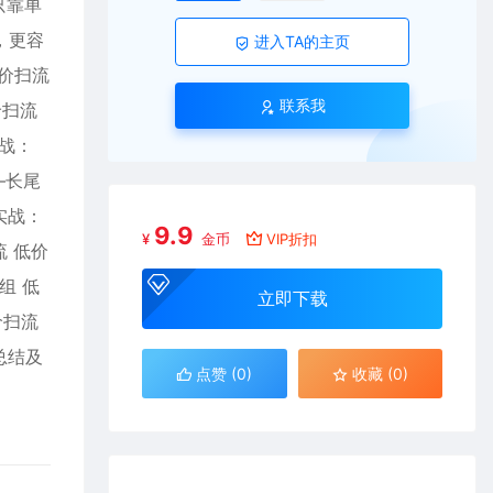
只靠单
，更容
进入TA的主页
价扫流
联系我
价扫流
实战：
–长尾
实战：
9.9
¥
金币
VIP折扣
流 低价
组 低
立即下载
价扫流
总结及
点赞 (
0
)
收藏 (0)