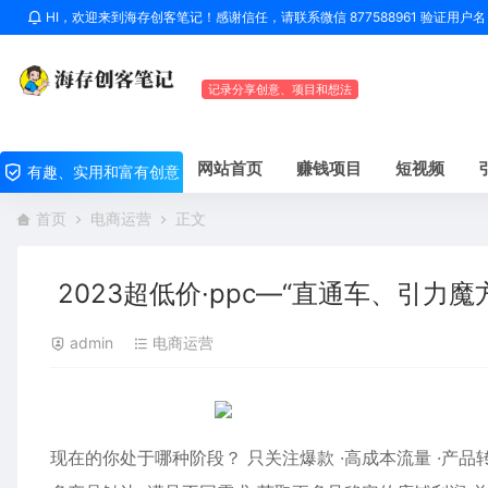
HI，欢迎来到海存创客笔记！感谢信任，请联系微信 877588961 验证用
记录分享创意、项目和想法
网站首页
赚钱项目
短视频
有趣、实用和富有创意
首页
电商运营
正文
2023超低价·ppc—“直通车、引力
admin
电商运营
现在的你处于哪种阶段？ 只关注爆款 ·高成本流量 ·产品转