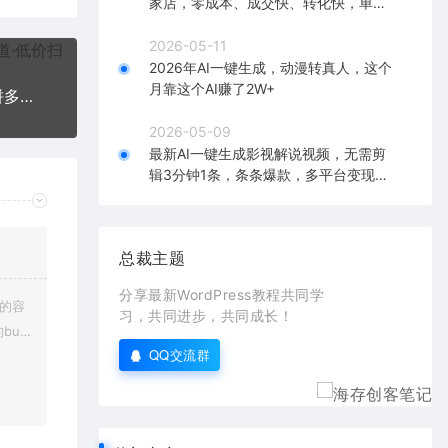
家店，零成本、成交快、转化快，单店
单日可盈利300+
2026-05-11
2026年AI一键生成，动漫转真人，这个
月靠这个AI赚了2W+
2023拼多多培训班合集（1-4月），最新最全新手拼多多上手课程!
2026-05-09
最新AI一键生成影视解说视频，无需剪
辑3分钟1条，条条爆款，多平台变现日
入2000+
总裁主题
分享最新WordPress教程共同学
上的容
习，共同进步，共同成长！
bu
QQ交流群
在对应