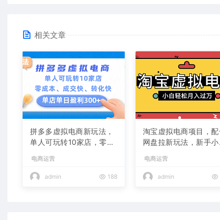
相关文章
拼多多虚拟电商新玩法，
淘宝虚拟电商项目，配
单人可玩转10家店，零成
网盘拉新玩法，新手小
本、成交快、转化快，单
轻松月入过万，外面收
电商运营
电商运营
店单日可盈利300+
1980的项目！
admin
188
admin