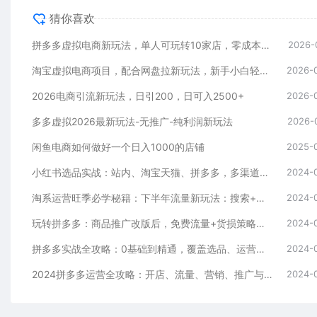
猜你喜欢
拼多多虚拟电商新玩法，单人可玩转10家店，零成本、成交快、转化快，单店单日可盈利300+
2026-
淘宝虚拟电商项目，配合网盘拉新玩法，新手小白轻松月入过万，外面收费1980的项目！
2026-
2026电商引流新玩法，日引200，日可入2500+
2026-
多多虚拟2026最新玩法-无推广-纯利润新玩法
2026-
闲鱼电商如何做好一个日入1000的店铺
2025-
小红书选品实战：站内、淘宝天猫、拼多多，多渠道选品策略
2024-
淘系运营旺季必学秘籍：下半年流量新玩法：搜索+推荐全域收割（无水印）
2024-
玩转拼多多：商品推广改版后，免费流量+货损策略打造爆款新法（无水印）
2024-
拼多多实战全攻略：0基础到精通，覆盖选品、运营、推广、起款
2024-
2024拼多多运营全攻略：开店、流量、营销、推广与商品发布技巧（无水印）
2024-