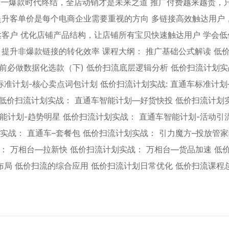
 单一爆款时代终结，全店动销才是未来之道 推广付费越来越贵，
提升客单价是每个电商企业需要重视的方向 多链接高效触达用户
客户 优化店铺产品结构，让店铺所有宝贝快速触达用户 学会低
提升非爆款链接的转化效率 课程大纲： 推广基础公式解读 低
广前必做数据化选款（下) 低价扫流底层逻辑分析 低价扫流计划
准计划-核心卖点词包计划 低价扫流计划实战: 直通车标准计划
 低价扫流计划实战： 直通车智能计划—好货快投 低价扫流计划
能计划-趋势明星 低价扫流计划实战： 直通车智能计划-活动引
实战： 直通车–套餐包 低价扫流计划实战： 引力魔方–投放管家
： 万相台—拉新快 低价扫流计划实战： 万相台—货品加速 低
布局 低价扫流的综合应用 低价扫流计划日常优化 低价扫流课程