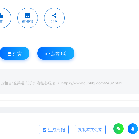
赞
微海报
分享
打赏
点赞 (
0
)
方、万相台”全渠道·低价扫流核心玩法
https://www.cunkbj.com/2482.html
生成海报
复制本文链接