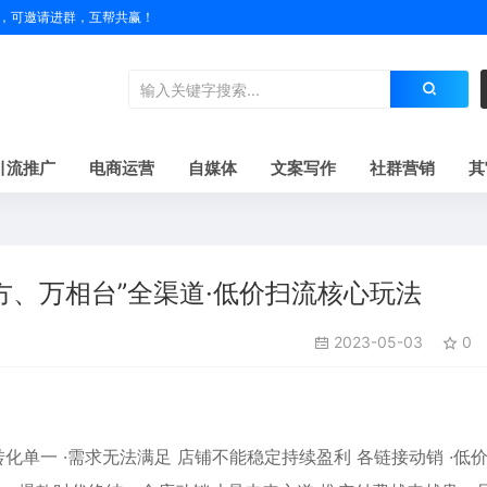
户名，可邀请进群，互帮共赢！
引流推广
电商运营
自媒体
文案写作
社群营销
其
魔方、万相台”全渠道·低价扫流核心玩法
2023-05-03
0
化单一 ·需求无法满足 店铺不能稳定持续盈利 各链接动销 ·低价