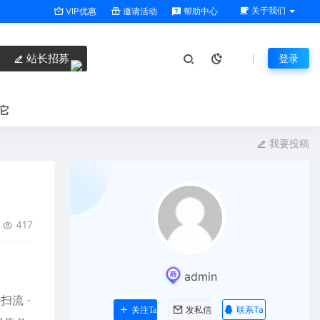
关于我们
VIP优惠
邀请活动
帮助中心
站长招募
登录
它
我要投稿
417
admin
扫流 ·
联系Ta
关注Ta
发私信