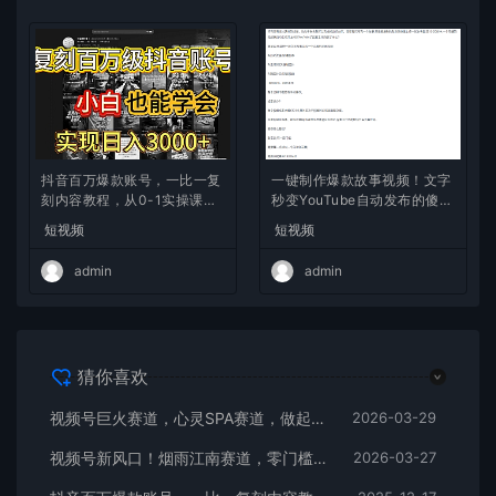
抖音百万爆款账号，一比一复
一键制作爆款故事视频！文字
刻内容教程，从0-1实操课，
秒变YouTube自动发布的傻瓜
小白也能学会，复制爆款，月
式教程
短视频
短视频
入10w+
admin
admin
猜你喜欢
视频号巨火赛道，心灵SPA赛道，做起来超简单，每天收益800+
2026-03-29
视频号新风口！烟雨江南赛道，零门槛日入 500+
2026-03-27