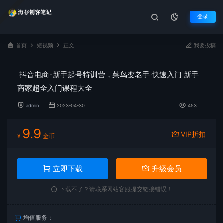
登录
首页
短视频
正文
我要投稿
抖音电商-新手起号特训营，菜鸟变老手 快速入门 新手
商家超全入门课程大全
admin
2023-04-30
453
9.9
VIP折扣
¥
金币
立即下载
升级会员
下载不了？请联系网站客服提交链接错误！
增值服务：