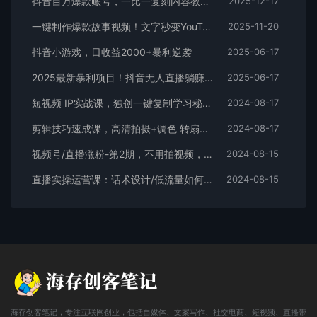
抖音百万爆款账号，一比一复刻内容教程，从0-1实操课，小白也能学会，复制爆款，月入10w+
2025-12-17
一键制作爆款故事视频！文字秒变YouTube自动发布的傻瓜式教程
2025-11-20
抖音小游戏，日收益2000+暴利逆袭
2025-06-17
2025最新暴利项目！抖音无人直播躺赚攻略！抖音无人直播3.0玩法！0门槛…
2025-06-17
短视频 IP实战课，独创一键复制学习秘籍，转战新领域，月赚五万轻松行
2024-08-17
剪辑技巧速成课，高清拍摄+调色 转扇子，建筑-抠图精通，新手秒变剪辑专家
2024-08-17
视频号/直播涨粉-第2期，不用拍视频，不用卖货，在直播间做菜，就可以搞钱
2024-08-15
直播实操运营课：话术设计/低流量如何提升/话术框架/全场燃爆/非常干货
2024-08-15
海存创客笔记，专注互联网创业，包括自媒体、文案写作、社交电商、短视频、直播带