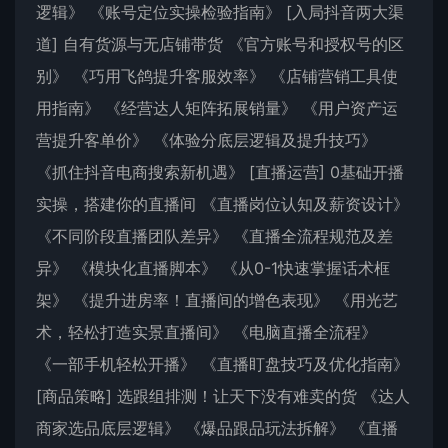
逻辑》 《账号定位实操检验指南》 [入局抖音两大渠
道] 自有货源与无店铺带货 《官方账号和授权号的区
别》 《巧用飞鸽提升客服效率》 《店铺营销工具使
用指南》 《经营达人矩阵拓展销量》 《用户资产运
营提升客单价》 《体验分底层逻辑及提升技巧》
《抓住抖音电商搜索新机遇》 [直播运营] 0基础开播
实操，搭建你的直播间 《直播岗位认知及薪资设计》
《不同阶段直播团队差异》 《直播全流程规范及差
异》 《模块化直播脚本》 《从0-1快速掌握话术框
架》 《提升进房率！直播间的增色表现》 《用光艺
术，轻松打造实景直播间》 《电脑直播全流程》
《一部手机轻松开播》 《直播盯盘技巧及优化指南》
[商品策略] 选跟组排测！让天下没有难卖的货 《达人
商家选品底层逻辑》 《爆品跟品玩法拆解》 《直播