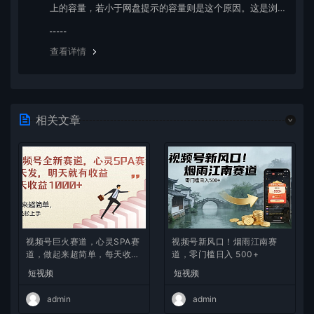
上的容量，若小于网盘提示的容量则是这个原因。这是浏
览器下载的bug，建议用百度网盘软件或迅雷下载。 若排
除这种情况，可在对应资源底部留言，或 联络我们。
查看详情
相关文章
视频号巨火赛道，心灵SPA赛
视频号新风口！烟雨江南赛
道，做起来超简单，每天收益
道，零门槛日入 500+
800+
短视频
短视频
admin
admin