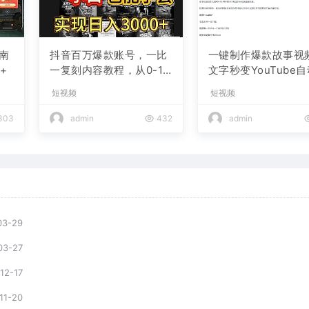
南
抖音百万爆款账号，一比
一键制作爆款故事视
+
一复刻内容教程，从0-1
文字秒变YouTube
实操课，小白也能学会，
布的傻瓜式教程
短视频
短视频
复制爆款，月入10w+
303
admin
432
admin
03-29
03-27
12-17
11-20