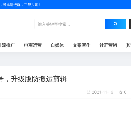
户名，可邀请进群，互帮共赢！
引流推广
电商运营
自媒体
文案写作
社群营销
其
号，升级版防搬运剪辑
2021-11-19
0