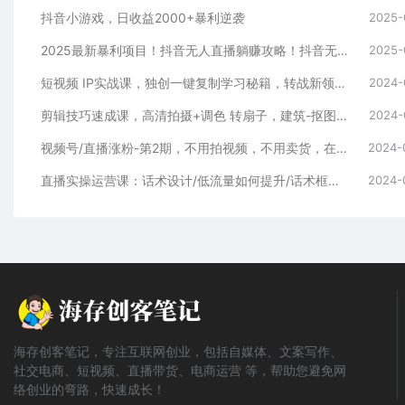
抖音小游戏，日收益2000+暴利逆袭
2025-
2025最新暴利项目！抖音无人直播躺赚攻略！抖音无人直播3.0玩法！0门槛…
2025-
短视频 IP实战课，独创一键复制学习秘籍，转战新领域，月赚五万轻松行
2024-
剪辑技巧速成课，高清拍摄+调色 转扇子，建筑-抠图精通，新手秒变剪辑专家
2024-
视频号/直播涨粉-第2期，不用拍视频，不用卖货，在直播间做菜，就可以搞钱
2024-
直播实操运营课：话术设计/低流量如何提升/话术框架/全场燃爆/非常干货
2024-
海存创客笔记，专注互联网创业，包括自媒体、文案写作、
社交电商、短视频、直播带货、电商运营 等，帮助您避免网
络创业的弯路，快速成长！