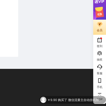
会员
签到
抽奖
客服
手机
￥9.90
购买了
微信流量主自动挂机推广，轻松日入900+，简单易上手，做就有收益。
TOP