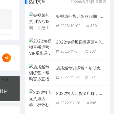
热门文章
2026年8月6日 星期四
短视频带货训练营18期，手把手教你做短视频带货出单，听话照做，保证出单
2023-10-09
450
2022短视频直播运营VIP系统课：零基础如何实现快速起号运营（价值2999）
2022-11-04
367
店播起号训练营：帮助更多直播新人快速开启和度过起号阶段（16节）
2022-12-24
374
摸鱼思维·抖音新项目，一天稳赚100+，亲测有效【付费文章】
2022抖店无货源店群，极致标签4.0盈利系统价值999元
2022-02-28
296