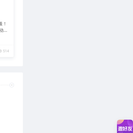
频！
自动发
514