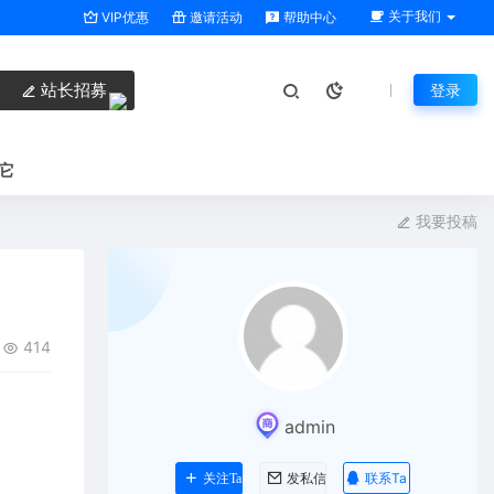
关于我们
VIP优惠
邀请活动
帮助中心
站长招募
登录
它
我要投稿
414
admin
联系Ta
关注Ta
发私信