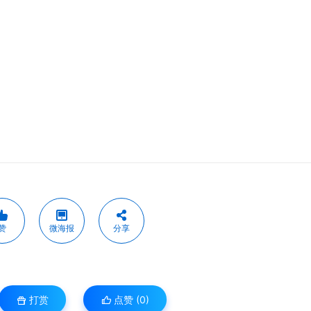
赞
微海报
分享
打赏
点赞 (
0
)