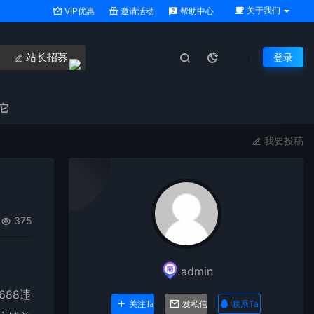
关于我们
VIP优惠
邀请活动
帮助中心
站长招募
登录
它
我要投稿
375
admin
688违
联系Ta
关注Ta
发私信