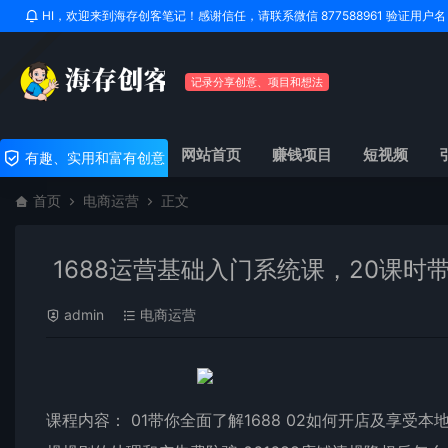
HI，欢迎来到海存创客笔记！感谢信任，请联系微信 877588961 验证用
记录分享创意、项目和想法
网站首页
赚钱项目
短视频
有趣、实用和富有创意
首页
电商运营
正文
1688运营基础入门系统课，20课时带
admin
电商运营
课程内容： 01带你全面了解1688 02如何开店及享受本地小