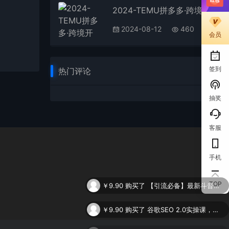
2024-TEMU拼多多·跨境开店、运营、选品（25节视频课）
2024-08-12
460
会员
签到
热门评论
抽奖
客服
手机
￥9.90
购买了
【引流必备】最新斗音全功能全自动引流脚本，解放双手自动引流精准粉
TOP
￥9.90
购买了
谷歌SEO 2.0实操课，独立站询盘自由必备，基于2023谷歌最新算法录制（94节