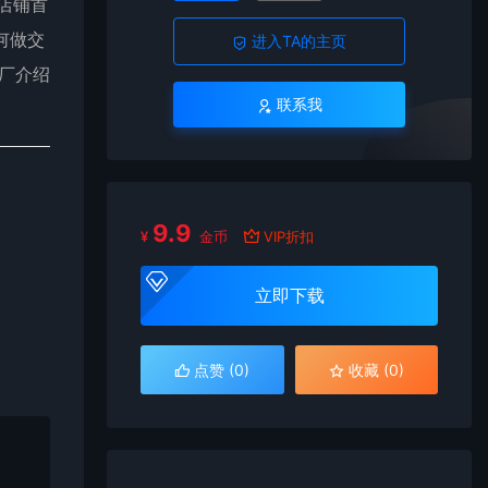
0店铺首
何做交
进入TA的主页
工厂介绍
联系我
9.9
¥
金币
VIP折扣
立即下载
点赞 (
0
)
收藏 (0)