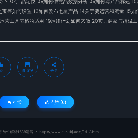
？ 07产品定位 08如何做竞品数据分析 09如何写产品标题 1
之宝等如何设置 13如何发布七星产品 14关于要运营和流量 15如
18运营工具表格的适用 19运维计划如何来做 20实力商家与超级
赞
微海报
分享
打赏
点赞 (
0
)
系统性解析1688运营
https://www.cunkbj.com/2412.html