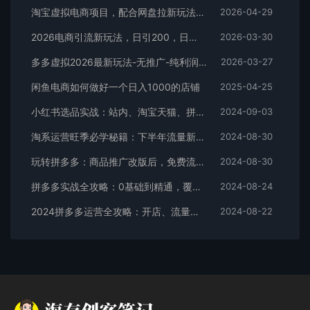
淘宝虚拟电商项目，配合网盘拉新玩法，新手小白轻松月入过万，外面收费1980的项目！
2026-04-29
2026电商引流新玩法，日引200，日可入2500+
2026-03-30
多多虚拟2026最新玩法-无推广-纯利润新玩法
2026-03-27
闲鱼电商如何做好一个日入1000的店铺
2025-04-25
小红书选品实战：站内、淘宝天猫、拼多多，多渠道选品策略
2024-09-03
淘系运营旺季必学秘籍：下半年流量新玩法：搜索+推荐全域收割（无水印）
2024-08-30
玩转拼多多：商品推广改版后，免费流量+货损策略打造爆款新法（无水印）
2024-08-30
拼多多实战全攻略：0基础到精通，覆盖选品、运营、推广、起款
2024-08-24
2024拼多多运营全攻略：开店、流量、营销、推广与商品发布技巧（无水印）
2024-08-22