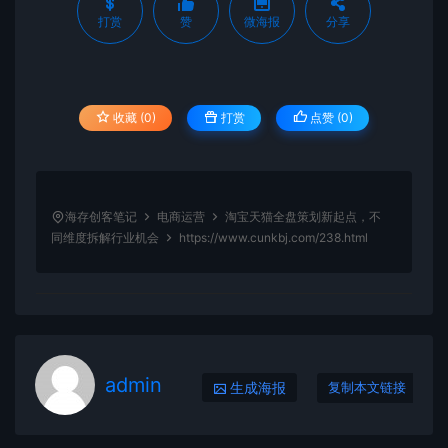
打赏
赞
微海报
分享
收藏 (0)
打赏
点赞 (
0
)
海存创客笔记
电商运营
淘宝天猫全盘策划新起点，不
同维度拆解行业机会
https://www.cunkbj.com/238.html
admin
生成海报
复制本文链接