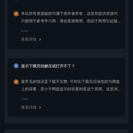
本站所有资源版权均属于原作者所有，这里所提供资源均
只能用于参考学习用，请勿直接商用。若由于商用引起版
权纠纷，一切责任均由使用者承担。更多说明请参考 VIP介
绍。
查看详情
提示下载完但解压或打开不了？
最常见的情况是下载不完整: 可对比下载完压缩包的与网盘
上的容量，若小于网盘提示的容量则是这个原因。这是浏
览器下载的bug，建议用百度网盘软件或迅雷下载。 若排
除这种情况，可在对应资源底部留言，或 联络我们。
查看详情