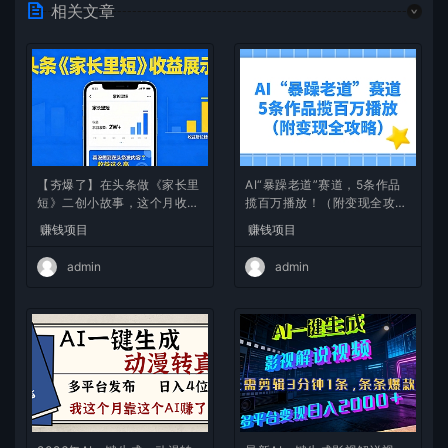
相关文章
【夯爆了】在头条做《家长里
AI“暴躁老道”赛道，5条作品
短》二创小故事，这个月收益
揽百万播放！（附变现全攻
2w+
略）
赚钱项目
赚钱项目
admin
admin