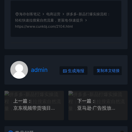
海存创客笔记
电商运营
拼多多-新品打爆实操流程：
轻松快速拉搜索自然流量，更落地·快速提升
https://www.cunkbj.com/2104.html
admin
生成海报
复制本文链接
上一篇：
下一篇：
京东视频带货项目+图文带货种草，成本低，利润高，操作简单收入稳定
亚马逊·广告投放技巧流量底层+广告漏斗逻辑+提升Listing权重 Acos<10%