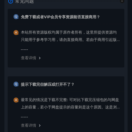
常见问题
免费下载或者VIP会员专享资源能否直接商用？
本站所有资源版权均属于原作者所有，这里所提供资源均
只能用于参考学习用，请勿直接商用。若由于商用引起版
权纠纷，一切责任均由使用者承担。更多说明请参考 VIP介
绍。
查看详情
提示下载完但解压或打开不了？
最常见的情况是下载不完整: 可对比下载完压缩包的与网盘
上的容量，若小于网盘提示的容量则是这个原因。这是浏
览器下载的bug，建议用百度网盘软件或迅雷下载。 若排
除这种情况，可在对应资源底部留言，或 联络我们。
查看详情