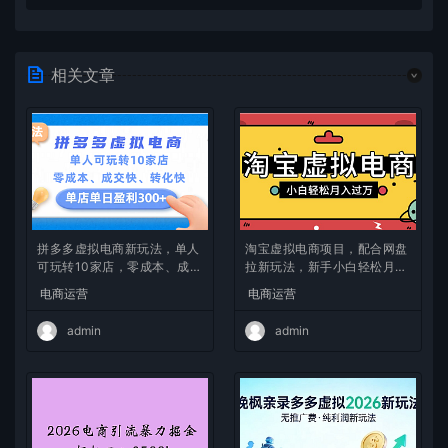
相关文章
拼多多虚拟电商新玩法，单人
淘宝虚拟电商项目，配合网盘
可玩转10家店，零成本、成交
拉新玩法，新手小白轻松月入
快、转化快，单店单日可盈利
过万，外面收费1980的项
电商运营
电商运营
300+
目！
admin
admin