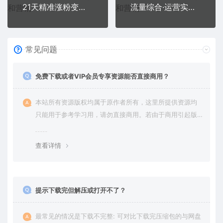
21天精准涨粉变现干货大课：从10位粉丝开始变现 月增5000+
流量综合·运营实战课：短视频、本地生活、个人IP知识付费、直播带货运营
常见问题
免费下载或者VIP会员专享资源能否直接商用？
本站所有资源版权均属于原作者所有，这里所提供资源均
只能用于参考学习用，请勿直接商用。若由于商用引起版
权纠纷，一切责任均由使用者承担。更多说明请参考 VIP介
绍。
查看详情
提示下载完但解压或打开不了？
最常见的情况是下载不完整: 可对比下载完压缩包的与网盘