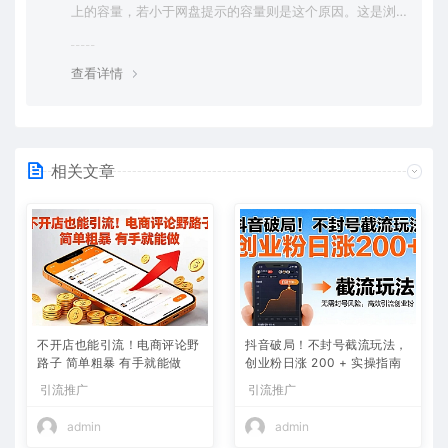
上的容量，若小于网盘提示的容量则是这个原因。这是浏
览器下载的bug，建议用百度网盘软件或迅雷下载。 若排
除这种情况，可在对应资源底部留言，或 联络我们。
查看详情
相关文章
不开店也能引流！电商评论野
抖音破局！不封号截流玩法，
路子 简单粗暴 有手就能做
创业粉日涨 200 + 实操指南
引流推广
引流推广
admin
admin