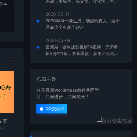
家店，零成本、成交快、转化快，单店
bu
单日可盈利300+
在对应
2026-05-11
2026年AI一键生成，动漫转真人，这个
月靠这个AI赚了2W+
2026-05-09
最新AI一键生成影视解说视频，无需剪
辑3分钟1条，条条爆款，多平台变现日
入2000+
总裁主题
分享最新WordPress教程共同学
习，共同进步，共同成长！
QQ交流群
文案
小