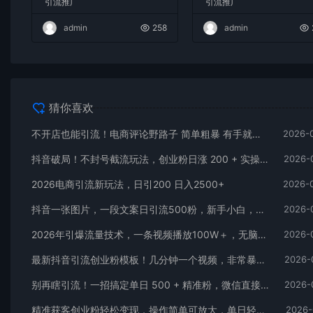
引流推广
引流推广
admin
258
admin
猜你喜欢
不开店也能引流！电商评论野路子 简单粗暴 有手就能做
2026-
抖音破局！不封号截流玩法，创业粉日涨 200 + 实操指南
2026-
2026电商引流新玩法，日引200 日入2500+
2026-
抖音一张图片，一段文案日引流500粉，新手小白，轻松上手
2026-
2026年引爆流量技术，一条视频播放100W＋，无脑发，小白轻松上手
2026-
最新抖音引流创业粉模板！几分钟一个视频，非常暴力，小白直接可上手操作！
2026-
别再瞎引流！一招搞定单日 500 + 精准粉，微信直接爆仓
2026-
精准获客创业粉轻松变现，操作简单可放大，单日轻松3000+
2026-