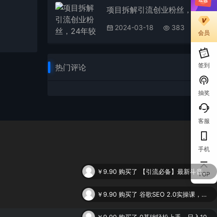
项目拆解引流创业粉丝，24年较冷门引流方式，轻松日引100＋
2024-03-18
383
会员
签到
热门评论
抽奖
客服
手机
￥9.90
购买了
【引流必备】最新斗音全功能全自动引流脚本，解放双手自动引流精准粉
TOP
￥9.90
购买了
谷歌SEO 2.0实操课，独立站询盘自由必备，基于2023谷歌最新算法录制（94节