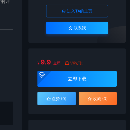
片的详
进入TA的主页
联系我
9.9
¥
金币
VIP折扣
立即下载
点赞 (
0
)
收藏 (0)