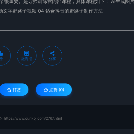
节很重要。是导师训练营内部课程，具体课程如下： AI生成图
跳动文字野路子视频 04 适合抖音的野路子制作方法
赞
微海报
分享
打赏
点赞 (
0
)
https://www.cunkbj.com/2767.html