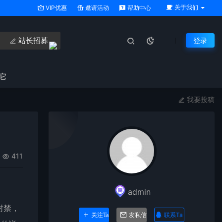
关于我们
VIP优惠
邀请活动
帮助中心
站长招募
登录
它
我要投稿
411
admin
封禁，
联系Ta
关注Ta
发私信