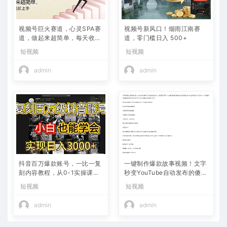
视频号巨火赛道，心灵SPA赛
视频号新风口！烟雨江南赛
道，做起来超简单，每天收益
道，零门槛日入 500+
800+
短视频
短视频
admin
admin
抖音百万爆款账号，一比一复
一键制作爆款故事视频！文字
刻内容教程，从0-1实操课，
秒变YouTube自动发布的傻瓜
小白也能学会，复制爆款，月
式教程
短视频
短视频
入10w+
admin
admin