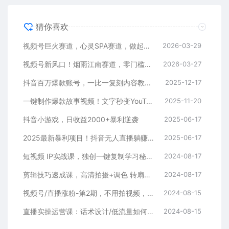
猜你喜欢
视频号巨火赛道，心灵SPA赛道，做起来超简单，每天收益800+
2026-03-29
视频号新风口！烟雨江南赛道，零门槛日入 500+
2026-03-27
抖音百万爆款账号，一比一复刻内容教程，从0-1实操课，小白也能学会，复制爆款，月入10w+
2025-12-17
一键制作爆款故事视频！文字秒变YouTube自动发布的傻瓜式教程
2025-11-20
抖音小游戏，日收益2000+暴利逆袭
2025-06-17
2025最新暴利项目！抖音无人直播躺赚攻略！抖音无人直播3.0玩法！0门槛…
2025-06-17
短视频 IP实战课，独创一键复制学习秘籍，转战新领域，月赚五万轻松行
2024-08-17
剪辑技巧速成课，高清拍摄+调色 转扇子，建筑-抠图精通，新手秒变剪辑专家
2024-08-17
视频号/直播涨粉-第2期，不用拍视频，不用卖货，在直播间做菜，就可以搞钱
2024-08-15
直播实操运营课：话术设计/低流量如何提升/话术框架/全场燃爆/非常干货
2024-08-15