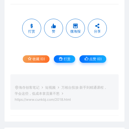
打赏
赞
微海报
分享
收藏 (0)
打赏
点赞 (
0
)
海存创客笔记
短视频
万相台投放·新手到精通课程，
学会这些，低成本拿流量不愁
https://www.cunkbj.com/2018.html