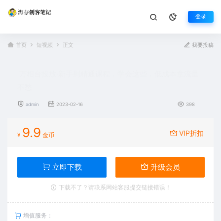
登录
首页
短视频
正文
我要投稿
万相台投放·新手到精通课程，学会这些，低成本拿流量
不愁
admin
2023-02-16
398
9.9
VIP折扣
¥
金币
立即下载
升级会员
下载不了？请联系网站客服提交链接错误！
增值服务：