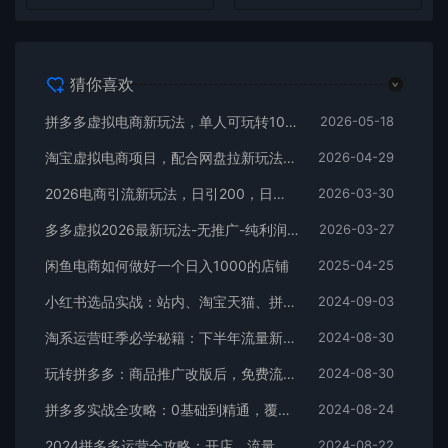
猜你喜欢
拼多多虚拟电商新玩法，单人可玩转10家店，零成本、成交快、转化快，单店单日可盈利300+
2026-05-18
淘宝虚拟电商项目，配合网盘拉新玩法，新手小白轻松月入过万，外面收费1980的项目！
2026-04-29
2026电商引流新玩法，日引200，日可入2500+
2026-03-30
多多虚拟2026最新玩法-无推广-纯利润新玩法
2026-03-27
闲鱼电商如何做好一个日入1000的店铺
2025-04-25
小红书选品实战：站内、淘宝天猫、拼多多，多渠道选品策略
2024-09-03
淘系运营旺季必学秘籍：下半年流量新玩法：搜索+推荐全域收割（无水印）
2024-08-30
玩转拼多多：商品推广改版后，免费流量+货损策略打造爆款新法（无水印）
2024-08-30
拼多多实战全攻略：0基础到精通，覆盖选品、运营、推广、起款
2024-08-24
2024拼多多运营全攻略：开店、流量、营销、推广与商品发布技巧（无水印）
2024-08-22