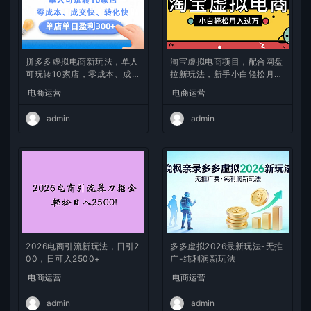
拼多多虚拟电商新玩法，单人
淘宝虚拟电商项目，配合网盘
可玩转10家店，零成本、成交
拉新玩法，新手小白轻松月入
快、转化快，单店单日可盈利
过万，外面收费1980的项
电商运营
电商运营
300+
目！
admin
admin
2026电商引流新玩法，日引2
多多虚拟2026最新玩法-无推
00，日可入2500+
广-纯利润新玩法
电商运营
电商运营
admin
admin