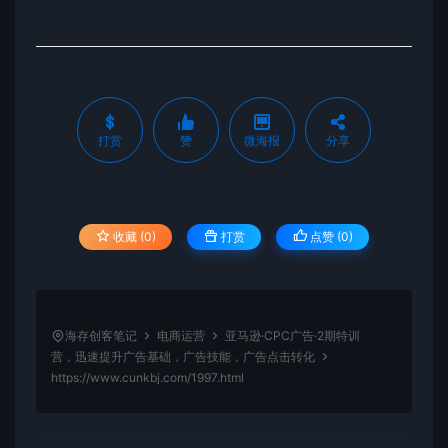
打赏
赞
微海报
分享
收藏 (0)
打赏
点赞 (
0
)
海存创客笔记
电商运营
亚马逊·CPC广告·2期特训
营，迅速提升广告基础，广告技能，广告点击转化
https://www.cunkbj.com/1997.html