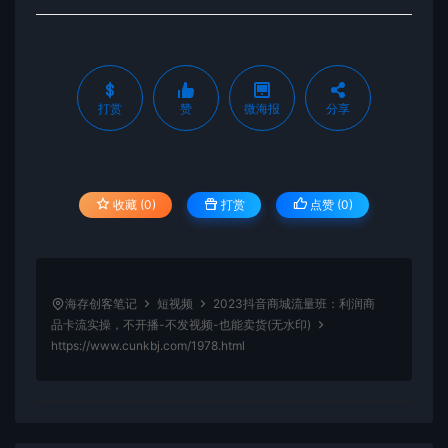
打赏
赞
微海报
分享
收藏 (0)
打赏
点赞 (
0
)
海存创客笔记
短视频
2023抖音商城流量班：利润商
品卡流实操，不开播-不发视频-也能卖货(无水印)
https://www.cunkbj.com/1978.html