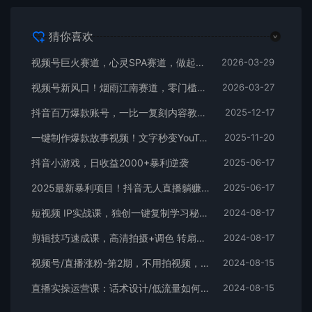
猜你喜欢
视频号巨火赛道，心灵SPA赛道，做起来超简单，每天收益800+
2026-03-29
视频号新风口！烟雨江南赛道，零门槛日入 500+
2026-03-27
抖音百万爆款账号，一比一复刻内容教程，从0-1实操课，小白也能学会，复制爆款，月入10w+
2025-12-17
一键制作爆款故事视频！文字秒变YouTube自动发布的傻瓜式教程
2025-11-20
抖音小游戏，日收益2000+暴利逆袭
2025-06-17
2025最新暴利项目！抖音无人直播躺赚攻略！抖音无人直播3.0玩法！0门槛…
2025-06-17
短视频 IP实战课，独创一键复制学习秘籍，转战新领域，月赚五万轻松行
2024-08-17
剪辑技巧速成课，高清拍摄+调色 转扇子，建筑-抠图精通，新手秒变剪辑专家
2024-08-17
视频号/直播涨粉-第2期，不用拍视频，不用卖货，在直播间做菜，就可以搞钱
2024-08-15
直播实操运营课：话术设计/低流量如何提升/话术框架/全场燃爆/非常干货
2024-08-15