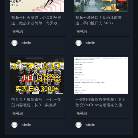
视频号巨火赛道，心灵SPA赛
视频号新风口！烟雨江南赛
道，做起来超简单，每天收益
道，零门槛日入 500+
800+
短视频
短视频
admin
admin
抖音百万爆款账号，一比一复
一键制作爆款故事视频！文字
刻内容教程，从0-1实操课，
秒变YouTube自动发布的傻瓜
小白也能学会，复制爆款，月
式教程
短视频
短视频
入10w+
admin
admin