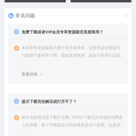
常见问题
免费下载或者VIP会员专享资源能否直接商用？
本站所有资源版权均属于原作者所有，这里所提供资源均
只能用于参考学习用，请勿直接商用。若由于商用引起版
权纠纷，一切责任均由使用者承担。更多说明请参考 VIP介
绍。
查看详情
提示下载完但解压或打开不了？
最常见的情况是下载不完整: 可对比下载完压缩包的与网盘
上的容量，若小于网盘提示的容量则是这个原因。这是浏
览器下载的bug，建议用百度网盘软件或迅雷下载。 若排