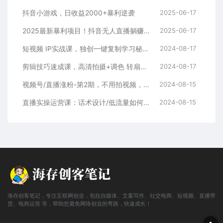
抖音小游戏，日收益2000+暴利逆袭
2025-06-17
2025最新暴利项目！抖音无人直播躺赚攻略！抖音无人直播3.0玩法！0门槛…
2025-06-17
短视频 IP实战课，独创一键复制学习秘籍，转战新领域，月赚五万轻松行
2024-08-17
剪辑技巧速成课，高清拍摄+调色 转扇子，建筑-抠图精通，新手秒变剪辑专家
2024-08-17
视频号/直播涨粉-第2期，不用拍视频，不用卖货，在直播间做菜，就可以搞钱
2024-08-15
直播实操运营课：话术设计/低流量如何提升/话术框架/全场燃爆/非常干货
2024-08-15
海存创客笔记，专注互联网创业，包括自媒体、文案写作、社交电商、短视频、直播带
货、电商运营 等，帮助您避免网络创业的弯路，快速成长！