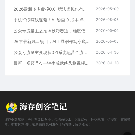
2026最新多多虚拟0.01玩法虚拟也有新门路轻松日入2500!
2026-05-09
手机壁纸赚钱秘籍！AI 绘画 0 成本 单店狂销 3.8 万单
2026-05-06
公众号流量主之拍照技巧赛道，难度低+流量大，起号第一篇就爆了10w阅读！
2026-05-06
26年最新风口项目，AI工具创作写小说，轻松实现日入1000+
2026-05-02
公众号流量主变现从0-1系统运营全流程讲解！
2026-04-30
最新：视频号AI一键生成武侠风格视频，狂撸视频号分成收益，学完轻松日入1000+
2026-04-30
海存创客笔记，专注互联网创业，包括自媒体、文案写作、社交电商、短视频、直播带
货、电商运营 等，帮助您避免网络创业的弯路，快速成长！