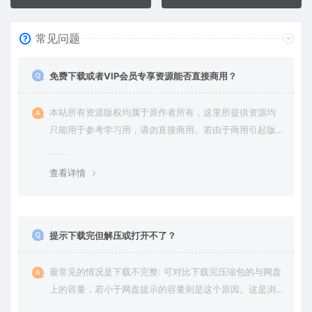
常见问题
免费下载或者VIP会员专享资源能否直接商用？
本站所有资源版权均属于原作者所有，这里所提供资源均
只能用于参考学习用，请勿直接商用。若由于商用引起版
权纠纷，一切责任均由使用者承担。更多说明请参考 VIP介
绍。
查看详情
提示下载完但解压或打开不了？
最常见的情况是下载不完整: 可对比下载完压缩包的与网盘
上的容量，若小于网盘提示的容量则是这个原因。这是浏
览器下载的bug，建议用百度网盘软件或迅雷下载。 若排