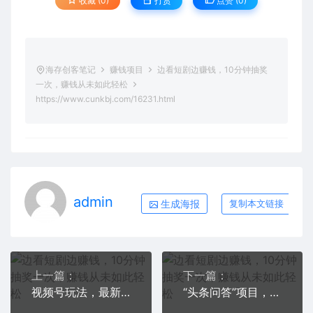
收藏 (0)
打赏
点赞 (
0
)
海存创客笔记
赚钱项目
边看短剧边赚钱，10分钟抽奖
一次，赚钱从未如此轻松
https://www.cunkbj.com/16231.html
admin
生成海报
复制本文链接
上一篇：
下一篇：
视频号玩法，最新爆火赛道，中老年人深信不疑，适合小白，宝妈，轻松实现日入1000+
“头条问答”项目，今天免费拆解！两个月赚3万5！这个被99%的人忽略的