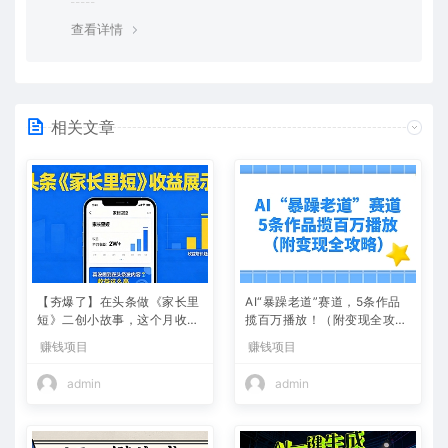
除这种情况，可在对应资源底部留言，或 联络我们。
查看详情
相关文章
【夯爆了】在头条做《家长里
AI“暴躁老道”赛道，5条作品
短》二创小故事，这个月收益
揽百万播放！（附变现全攻
2w+
略）
赚钱项目
赚钱项目
admin
admin