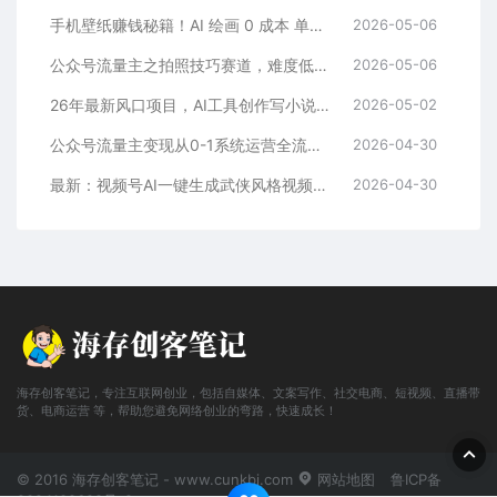
手机壁纸赚钱秘籍！AI 绘画 0 成本 单店狂销 3.8 万单
2026-05-06
公众号流量主之拍照技巧赛道，难度低+流量大，起号第一篇就爆了10w阅读！
2026-05-06
26年最新风口项目，AI工具创作写小说，轻松实现日入1000+
2026-05-02
公众号流量主变现从0-1系统运营全流程讲解！
2026-04-30
最新：视频号AI一键生成武侠风格视频，狂撸视频号分成收益，学完轻松日入1000+
2026-04-30
海存创客笔记，专注互联网创业，包括自媒体、文案写作、社交电商、短视频、直播带
货、电商运营 等，帮助您避免网络创业的弯路，快速成长！
© 2016 海存创客笔记 - www.cunkbj.com
网站地图
鲁ICP备