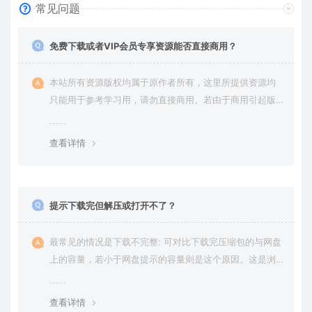
常见问题
免费下载或者VIP会员专享资源能否直接商用？
本站所有资源版权均属于原作者所有，这里所提供资源均
只能用于参考学习用，请勿直接商用。若由于商用引起版
权纠纷，一切责任均由使用者承担。更多说明请参考 VIP介
绍。
查看详情
提示下载完但解压或打开不了？
最常见的情况是下载不完整: 可对比下载完压缩包的与网盘
上的容量，若小于网盘提示的容量则是这个原因。这是浏
览器下载的bug，建议用百度网盘软件或迅雷下载。 若排
除这种情况，可在对应资源底部留言，或 联络我们。
查看详情