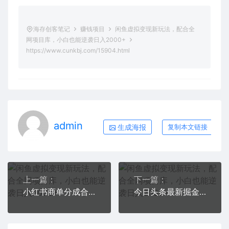
海存创客笔记
赚钱项目
闲鱼虚拟变现新玩法，配合全
网项目库，小白也能逆袭日入2000+
https://www.cunkbj.com/15904.html
admin
生成海报
复制本文链接
上一篇：
下一篇：
小红书商单分成合作计划，每天五分钟，月入 2w➕
今日头条最新掘金暴利玩法，利用爆文+AI辅助，轻松矩阵、当天起号，简单粗暴第二天立见收益，轻松日入3000+，大平台永久可操作