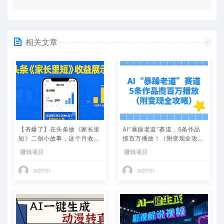
相关文章
【夯爆了】在头条做《家长里
AI“暴躁老道”赛道，5条作品
短》二创小故事，这个月收益
揽百万播放！（附变现全攻
2w+
略）
赚钱项目
赚钱项目
admin
admin