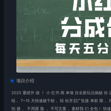
项目介绍
2025 重磅升 级 ！ 小 红书 商 单项 目全新玩法揭秘 你 
啦， 7~15 天快速破千粉， 轻 松开启广告接 单权 限， 月
拍 摄 、 不用露 脸 ， 不写文案， 素材我 们 全包！ 快速