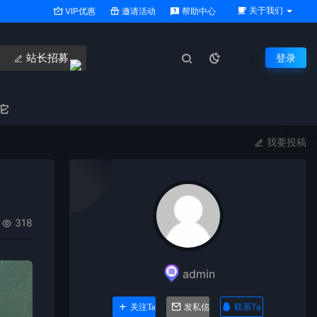
关于我们
VIP优惠
邀请活动
帮助中心
站长招募
登录
它
我要投稿
318
admin
联系Ta
关注Ta
发私信