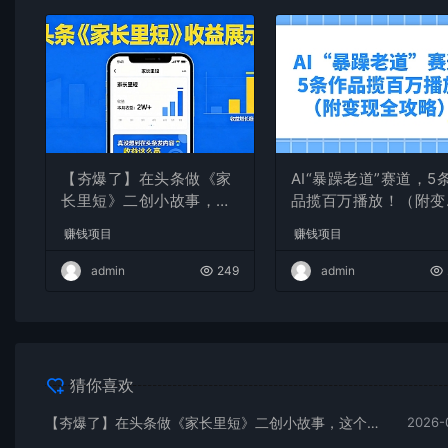
【夯爆了】在头条做《家
AI“暴躁老道”赛道，5
长里短》二创小故事，这
品揽百万播放！（附变
个月收益2w+
全攻略）
赚钱项目
赚钱项目
admin
249
admin
猜你喜欢
【夯爆了】在头条做《家长里短》二创小故事，这个月收益2w+
2026-