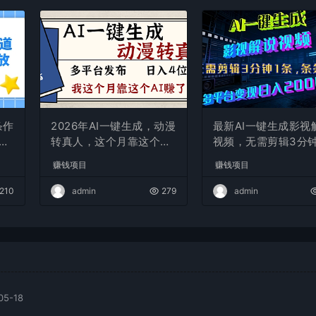
条作
2026年AI一键生成，动漫
最新AI一键生成影视
现
转真人，这个月靠这个AI
视频，无需剪辑3分钟
赚了2W+
条，条条爆款，多平
赚钱项目
赚钱项目
现日入2000+
210
admin
279
admin
05-18