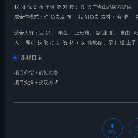
权 限 优质 商 单资 源 对 接： 图 文广告由品牌方提供， 一
成合作模式：你 负责发 布， 我 们负责 素材 + 资 源，
适合人群：宝 妈 、 学生、 上班族、 副 业 党、 自由 职业
入， 即可 获 取 项 目 资 料 + 实 操教程， 零 门槛 上
课程目录
项目介绍＋前期准备
项目实操＋变现方式
打赏