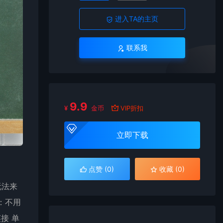
进入TA的主页
联系我
9.9
¥
金币
VIP折扣
立即下载
点赞 (
0
)
收藏 (0)
玩法来
做：不用
英接 单