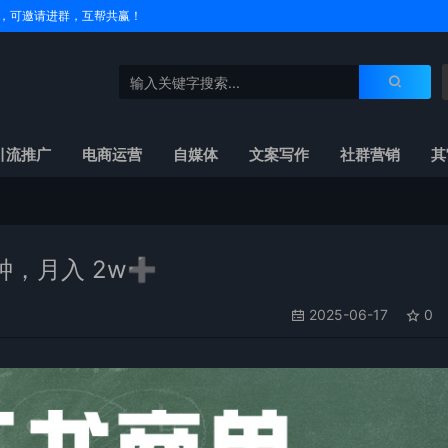
户名，可邀请进群，互帮共赢！
引流推广
电商运营
自媒体
文案写作
社群营销
其
，月入 2w➕
2025-06-17
0