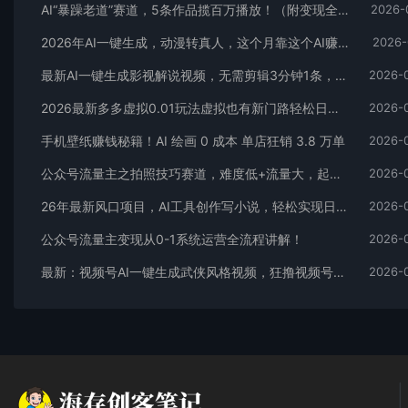
AI“暴躁老道”赛道，5条作品揽百万播放！（附变现全攻略）
2026-
2026年AI一键生成，动漫转真人，这个月靠这个AI赚了2W+
2026-
最新AI一键生成影视解说视频，无需剪辑3分钟1条，条条爆款，多平台变现日入2000+
2026-
2026最新多多虚拟0.01玩法虚拟也有新门路轻松日入2500!
2026-
手机壁纸赚钱秘籍！AI 绘画 0 成本 单店狂销 3.8 万单
2026-
公众号流量主之拍照技巧赛道，难度低+流量大，起号第一篇就爆了10w阅读！
2026-
26年最新风口项目，AI工具创作写小说，轻松实现日入1000+
2026-
公众号流量主变现从0-1系统运营全流程讲解！
2026-
最新：视频号AI一键生成武侠风格视频，狂撸视频号分成收益，学完轻松日入1000+
2026-