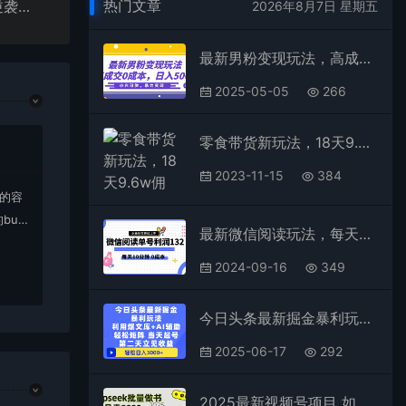
热门文章
闲鱼虚拟变现新玩法，配合全网项目库，小白也能逆袭日入2000+
2026年8月7日 星期五
最新男粉变现玩法，高成交0成本，小白可做，轻松日入500+
2025-05-05
266
零食带货新玩法，18天9.6w佣金，几分钟一个作品（附快速破千粉方法）
2023-11-15
384
上的容
bu
最新微信阅读玩法，每天5-10分钟，单号纯利润132，简单0成本，小白轻松上手
在对应
2024-09-16
349
今日头条最新掘金暴利玩法，利用爆文+AI辅助，轻松矩阵、当天起号，简单粗暴第二天立见收益，轻松日入3000+，大平台永久可操作
2025-06-17
292
2025最新视频号项目 如何用Deepseek快速批量制作书单号 日入1000＋