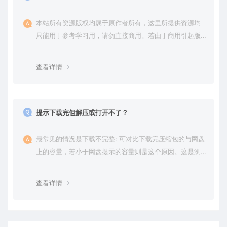
本站所有资源版权均属于原作者所有，这里所提供资源均
只能用于参考学习用，请勿直接商用。若由于商用引起版
权纠纷，一切责任均由使用者承担。更多说明请参考 VIP介
绍。
查看详情
提示下载完但解压或打开不了？
最常见的情况是下载不完整: 可对比下载完压缩包的与网盘
上的容量，若小于网盘提示的容量则是这个原因。这是浏
览器下载的bug，建议用百度网盘软件或迅雷下载。 若排
除这种情况，可在对应资源底部留言，或 联络我们。
查看详情