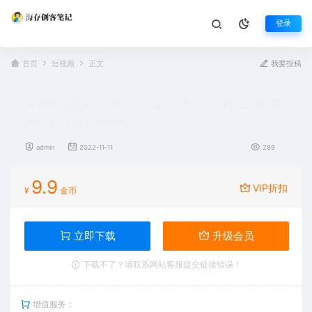
登录
首页
短视频
正文
我要投稿
金牌带货主播线上课：正价起号+产品高转化+直播间用
户停留+五维四率憋单法
admin
2022-11-11
289
9.9
VIP折扣
¥
金币
立即下载
升级会员
下载不了？请联系网站客服提交链接错误！
增值服务：