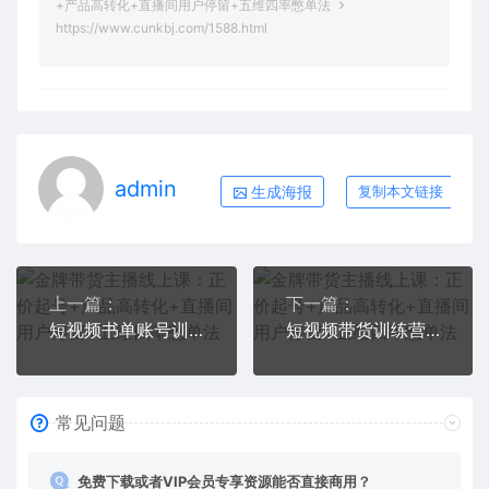
+产品高转化+直播间用户停留+五维四率憋单法
https://www.cunkbj.com/1588.html
admin
生成海报
复制本文链接
上一篇：
下一篇：
短视频书单账号训练营，前期准备+变现路劲+流量规则+快速涨粉+暴力起号等等
短视频带货训练营：不拍摄 不露脸 不买样品 不囤货发货 简单粗暴混剪带货
常见问题
免费下载或者VIP会员专享资源能否直接商用？