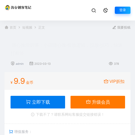
登录
首页
短视频
正文
我要投稿
随心推培训课：小店随心推·投放逻辑，投放·技巧，快速
打标签
admin
2023-03-13
378
9.9
VIP折扣
¥
金币
立即下载
升级会员
下载不了？请联系网站客服提交链接错误！
增值服务：