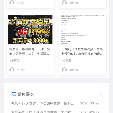
admin
admin
抖音百万爆款账号，一比一复
一键制作爆款故事视频！文字
刻内容教程，从0-1实操课，
秒变YouTube自动发布的傻瓜
小白也能学会，复制爆款，月
式教程
短视频
短视频
入10w+
admin
admin
猜你喜欢
视频号巨火赛道，心灵SPA赛道，做起来超简单，每天收益800+
2026-03-29
视频号新风口！烟雨江南赛道，零门槛日入 500+
2026-03-27