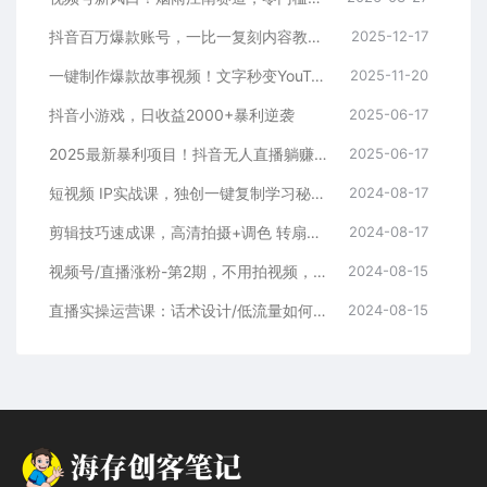
抖音百万爆款账号，一比一复刻内容教程，从0-1实操课，小白也能学会，复制爆款，月入10w+
2025-12-17
一键制作爆款故事视频！文字秒变YouTube自动发布的傻瓜式教程
2025-11-20
抖音小游戏，日收益2000+暴利逆袭
2025-06-17
2025最新暴利项目！抖音无人直播躺赚攻略！抖音无人直播3.0玩法！0门槛…
2025-06-17
短视频 IP实战课，独创一键复制学习秘籍，转战新领域，月赚五万轻松行
2024-08-17
剪辑技巧速成课，高清拍摄+调色 转扇子，建筑-抠图精通，新手秒变剪辑专家
2024-08-17
视频号/直播涨粉-第2期，不用拍视频，不用卖货，在直播间做菜，就可以搞钱
2024-08-15
直播实操运营课：话术设计/低流量如何提升/话术框架/全场燃爆/非常干货
2024-08-15