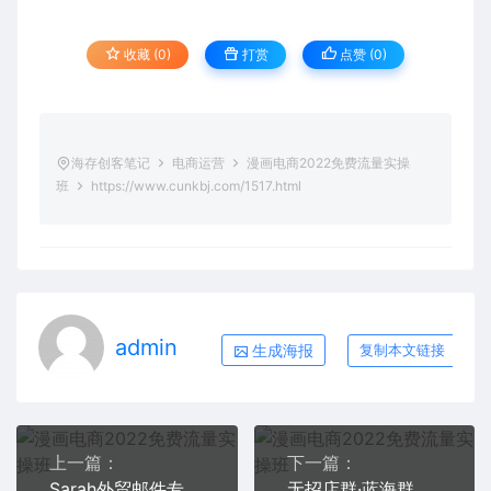
收藏 (0)
打赏
点赞 (
0
)
海存创客笔记
电商运营
漫画电商2022免费流量实操
班
https://www.cunkbj.com/1517.html
admin
生成海报
复制本文链接
上一篇：
下一篇：
Sarah外贸邮件专项突破，赋予邮件模板生命的就是人的思维
无招店群·蓝海群爆款特训营(10月新课) 低成本起店+小爆款打造+群爆款维护