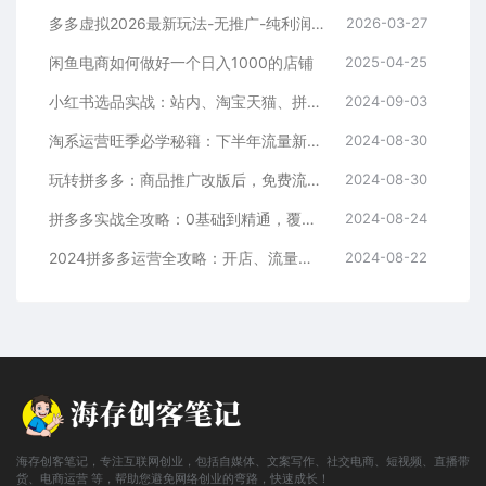
多多虚拟2026最新玩法-无推广-纯利润新玩法
2026-03-27
闲鱼电商如何做好一个日入1000的店铺
2025-04-25
小红书选品实战：站内、淘宝天猫、拼多多，多渠道选品策略
2024-09-03
淘系运营旺季必学秘籍：下半年流量新玩法：搜索+推荐全域收割（无水印）
2024-08-30
玩转拼多多：商品推广改版后，免费流量+货损策略打造爆款新法（无水印）
2024-08-30
拼多多实战全攻略：0基础到精通，覆盖选品、运营、推广、起款
2024-08-24
2024拼多多运营全攻略：开店、流量、营销、推广与商品发布技巧（无水印）
2024-08-22
海存创客笔记，专注互联网创业，包括自媒体、文案写作、社交电商、短视频、直播带
货、电商运营 等，帮助您避免网络创业的弯路，快速成长！