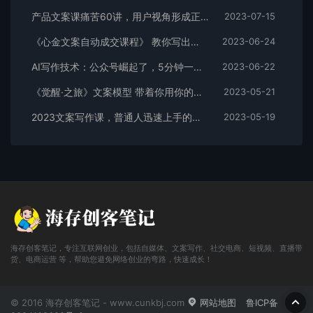
产品文案课痛苦60讲，用户视角形成正确文案观，让你写文案突飞猛进
2023-07-15
《心金文案自动成交课程》 教你写出既能深入人心、又能吸金的文案
2023-06-24
AI写作技术：公众号崛起了，5分钟一篇文章，笑着赚了195元（全套教程）
2023-06-22
《觉醒·之旅》文案模型 带着你用你的一件小事 对自己有意义的短视频文案
2023-05-21
2023文案写作课，普通人迅速上手的，模块化写作思维课（心修课一文案篇）
2023-05-19
海存创客笔记，专注互联网创业，包括自媒体、文案写作、社交电商、短视频、直播带
货、电商运营 等，帮助您避免网络创业的弯路，快速成长！
© 2016 海存创客笔记 - www.cunkbj.com
网站地图
鲁ICP备