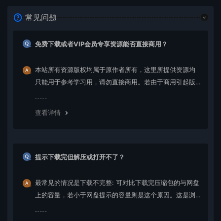
常见问题
免费下载或者VIP会员专享资源能否直接商用？
本站所有资源版权均属于原作者所有，这里所提供资源均
只能用于参考学习用，请勿直接商用。若由于商用引起版
权纠纷，一切责任均由使用者承担。更多说明请参考 VIP介
绍。
查看详情
提示下载完但解压或打开不了？
最常见的情况是下载不完整: 可对比下载完压缩包的与网盘
上的容量，若小于网盘提示的容量则是这个原因。这是浏
览器下载的bug，建议用百度网盘软件或迅雷下载。 若排
除这种情况，可在对应资源底部留言，或 联络我们。