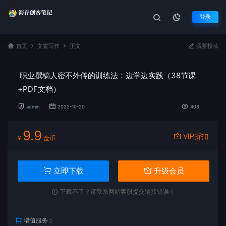
登录
首页
文案写作
正文
我要投稿
职业撰稿人密不外传的训练法：边学边实践（38节课
+PDF文档）
admin
2022-10-20
408
9.9
VIP折扣
¥
金币
立即下载
升级会员
下载不了？请联系网站客服提交链接错误！
增值服务：