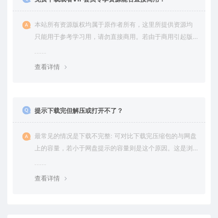
本站所有资源版权均属于原作者所有，这里所提供资源均
只能用于参考学习用，请勿直接商用。若由于商用引起版
权纠纷，一切责任均由使用者承担。更多说明请参考 VIP介
绍。
查看详情
提示下载完但解压或打开不了？
最常见的情况是下载不完整: 可对比下载完压缩包的与网盘
上的容量，若小于网盘提示的容量则是这个原因。这是浏
览器下载的bug，建议用百度网盘软件或迅雷下载。 若排
除这种情况，可在对应资源底部留言，或 联络我们。
查看详情