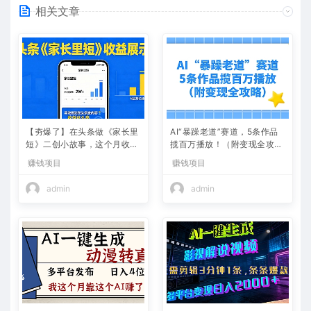
相关文章
【夯爆了】在头条做《家长里
AI“暴躁老道”赛道，5条作品
短》二创小故事，这个月收益
揽百万播放！（附变现全攻
2w+
略）
赚钱项目
赚钱项目
admin
admin