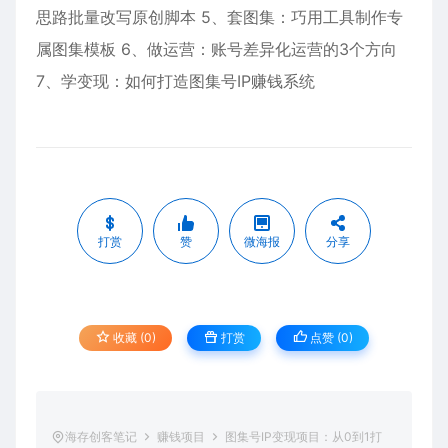
思路批量改写原创脚本 5、套图集：巧用工具制作专
属图集模板 6、做运营：账号差异化运营的3个方向
7、学变现：如何打造图集号IP赚钱系统
打赏
赞
微海报
分享
收藏 (0)
打赏
点赞 (
0
)
海存创客笔记
赚钱项目
图集号IP变现项目：从0到1打